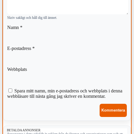
Skriv sakligt och håll dig till ämnet.
Namn
*
E-postadress
*
Webbplats
Spara mitt namn, min e-postadress och webbplats i denna
webbläsare till nästa gång jag skriver en kommentar.
BETALDA ANNONSER
Annonsytor i detta sidofält är reklam från de företag och organisationer som valt att