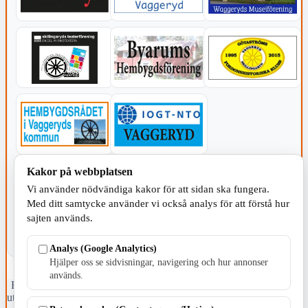
Kakor på webbplatsen
KOMMUNEN
Vi använder nödvändiga kakor för att sidan ska fungera.
Med ditt samtycke använder vi också analys för att förstå hur
sajten används.
Analys (Google Analytics)
Hjälper oss se sidvisningar, navigering och hur annonser
används.
Fristående webbtidningsföretag grundat 1991 som sedan 2002 ger
ut tidningen Skillingaryd.nu och 2010 lanserades Värnamo.nu. Från