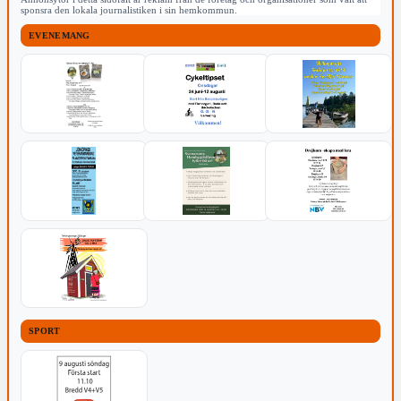
sponsra den lokala journalistiken i sin hemkommun.
EVENEMANG
SPORT