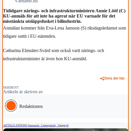
Värnamo.nu
Tididgare närings- och infrastrukturministern Annie Lööf (C)
KU-anmäls för att inte ha agerat när EU varnade för det
misstänkta utsläppsfusket i bilindustrin.
Anmälan kommer från Eva-Lena Jansson (S) riksdagsledamot som
tidigare suttit i EU-nämnden.
Catharina Elmsäter-Svärd som också varit närings- och
infrastrukturminister är även hon KU-anmäld.
Dela det här
SKRIBENT
Artikeln är skriven av
Redaktionen
BETALD ANNONS
|
Annonsör: Centerpartiet, Vaggeryd