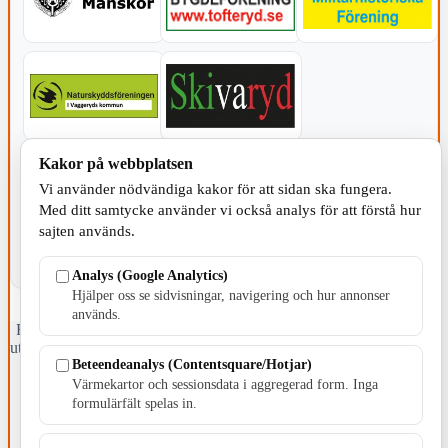
Kakor på webbplatsen
KOMMUNEN
Vi använder nödvändiga kakor för att sidan ska fungera.
Med ditt samtycke använder vi också analys för att förstå hur
sajten används.
Analys (Google Analytics)
Hjälper oss se sidvisningar, navigering och hur annonser
används.
Fristående webbtidningsföretag grundat 1991 som sedan 2002 ger
ut tidningen Skillingaryd.nu och 2010 lanserades Värnamo.nu. Från
Beteendeanalys (Contentsquare/Hotjar)
april 2026 omfattar Skillingaryd.nu tre kommuner: Gnosjö,
Värnamo och Vaggeryds kommun.
Värmekartor och sessionsdata i aggregerad form. Inga
formulärfält spelas in.
Kontakta oss
E-post: redaktionen@skillingaryd.nu