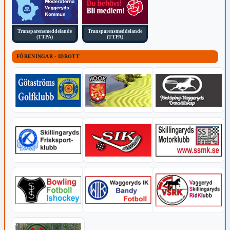
Transparensmeddelande
Transparensmeddelande
(TTPA)
(TTPA)
FÖRENINGAR - IDROTT