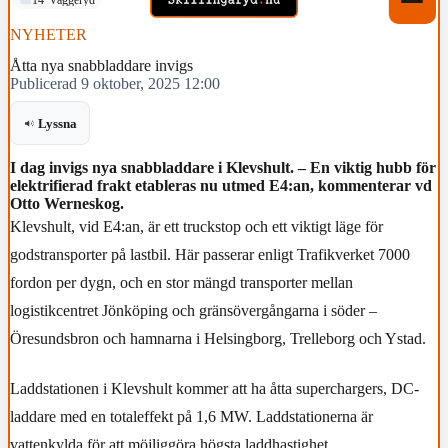
NYHETER
Åtta nya snabbladdare invigs
Publicerad 9 oktober, 2025 12:00
Lyssna
I dag invigs nya snabbladdare i Klevshult. – En viktig hubb för
elektrifierad frakt etableras nu utmed E4:an, kommenterar vd
Otto Werneskog.
Klevshult, vid E4:an, är ett truckstop och ett viktigt läge för
godstransporter på lastbil. Här passerar enligt Trafikverket 7000
fordon per dygn, och en stor mängd transporter mellan
logistikcentret Jönköping och gränsövergångarna i söder –
Öresundsbron och hamnarna i Helsingborg, Trelleborg och Ystad.
Laddstationen i Klevshult kommer att ha åtta superchargers, DC-
laddare med en totaleffekt på 1,6 MW. Laddstationerna är
vattenkylda för att möjliggöra högsta laddhastighet.