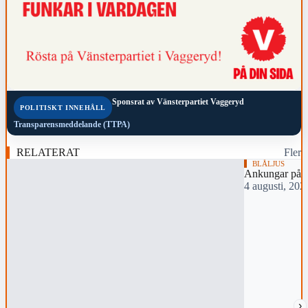
Sponsrat av
Vänsterpartiet Vaggeryd
POLITISKT INNEHÅLL
Transparensmeddelande (TTPA)
RELATERAT
Fler
BLÅLJUS
Ankungar på 
4 augusti, 202
›