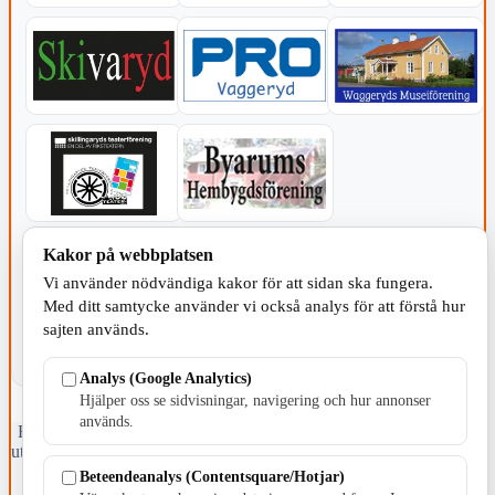
KOMMUNEN
Kakor på webbplatsen
Vi använder nödvändiga kakor för att sidan ska fungera.
Med ditt samtycke använder vi också analys för att förstå hur
sajten används.
Analys (Google Analytics)
Hjälper oss se sidvisningar, navigering och hur annonser
används.
Fristående webbtidningsföretag grundat 1991 som sedan 2002 ger
ut tidningen Skillingaryd.nu och 2010 lanserades Värnamo.nu. Från
april 2026 omfattar Skillingaryd.nu tre kommuner: Gnosjö,
Beteendeanalys (Contentsquare/Hotjar)
Värnamo och Vaggeryds kommun.