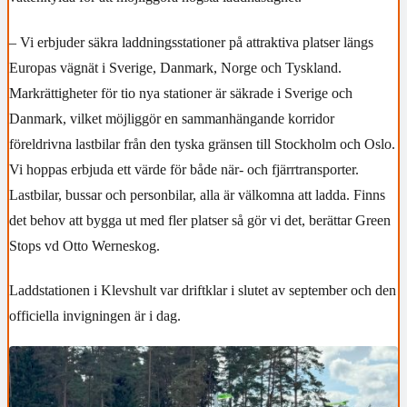
– Vi erbjuder säkra laddningsstationer på attraktiva platser längs
Europas vägnät i Sverige, Danmark, Norge och Tyskland.
Markrättigheter för tio nya stationer är säkrade i Sverige och
Danmark, vilket möjliggör en sammanhängande korridor
föreldrivna lastbilar från den tyska gränsen till Stockholm och Oslo.
Vi hoppas erbjuda ett värde för både när- och fjärrtransporter.
Lastbilar, bussar och personbilar, alla är välkomna att ladda. Finns
det behov att bygga ut med fler platser så gör vi det, berättar Green
Stops vd Otto Werneskog.
Laddstationen i Klevshult var driftklar i slutet av september och den
officiella invigningen är i dag.