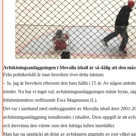
Avfuktningsanläggningen i Movalla ishall är så dålig att den måst
Från politikerhåll är man besviken över detta faktum:
– Ja, jag är besviken eftersom den bara hållit i 15 år. Av någon anledn
sönder. Nu har vi inget val, avfuktningsanläggningen måste bytas, säg
fritidsnämndens ordförande Ewa Magnusson (L).
Det var i samband med ombyggnaden av Movalla ishall åren 2001-2
avfuktningsanläggning installerades i ishallen. Dess uppgift är att avfu
och återvinna den värme som den fuktiga luften innehåller.
Man har nu upptäckt att delar av avfuktaren angripits av rost vilket gjo