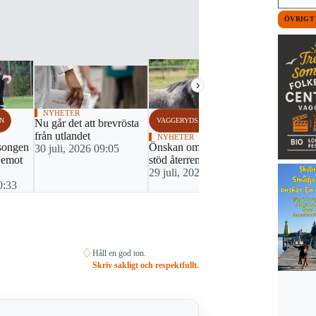
ÖVRIGT
›
NYHETER
N
VAGGERYDS KOMMUN
VAGGERYDS
Nu går det att brevrösta
från utlandet
NYHETER
FOTBOLL
äsongen
Önskan om ekonomiskt
Mållöst i C
30 juli, 2026 09:05
 emot
stöd återremitterades
återkomst p
29 juli, 2026 07:15
Finnvedsva
0:33
25 juli, 20
♢
Håll en god ton.
Skriv sakligt och respektfullt.