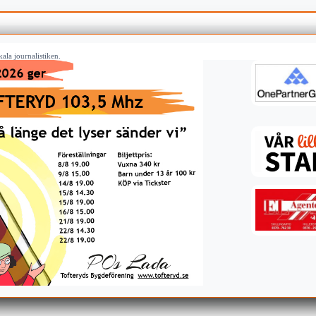
ala journalistiken.