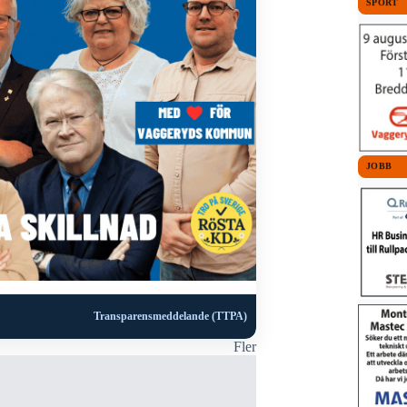
SPORT
JOBB
Transparensmeddelande (TTPA)
Fler