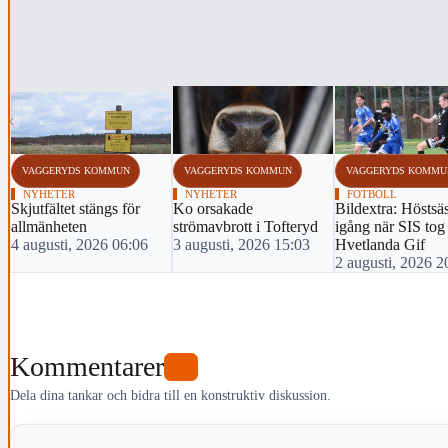
‹
VAGGERYDS KOMMUN
VAGGERYDS KOMMUN
VAGGERYDS KOMMU
NYHETER
NYHETER
FOTBOLL
Skjutfältet stängs för
Ko orsakade
Bildextra: Hösts
allmänheten
strömavbrott i Tofteryd
igång när SIS tog
4 augusti, 2026 06:06
3 augusti, 2026 15:03
Hvetlanda Gif
2 augusti, 2026 2
Kommentarer
0
Dela dina tankar och bidra till en konstruktiv diskussion.