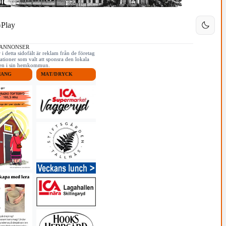
Play
 ANNONSER
i detta sidofält är reklam från de företag
ationer som valt att sponsra den lokala
iken i sin hemkommun.
MANG
MAT/DRYCK