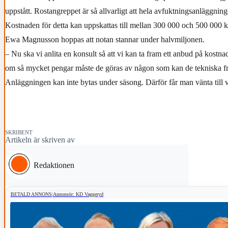
uppstått. Rostangreppet är så allvarligt att hela avfuktningsanläggnin
Kostnaden för detta kan uppskattas till mellan 300 000 och 500 000 k
Ewa Magnusson hoppas att notan stannar under halvmiljonen.
– Nu ska vi anlita en konsult så att vi kan ta fram ett anbud på kostn
om så mycket pengar måste de göras av någon som kan de tekniska fr
Anläggningen kan inte bytas under säsong. Därför får man vänta till 
SKRIBENT
Artikeln är skriven av
Redaktionen
BETALD ANNONS
|
Annonsör: KD Vaggeryd