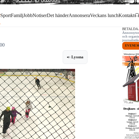
r
Sport
Familj
Jobb
Notiser
Det händer
Annonsera
Veckans lunch
Kontakt
BETALDA
Annonsytor 
och organis
journalist
:00
EVENE
Lyssna