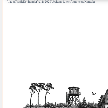
Väder
Trafik
Det händer
Valår 2026
Veckans lunch
Annonsera
Kontakt