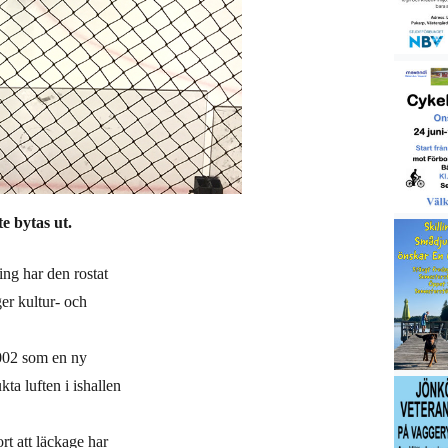
e bytas ut.
ing har den rostat
er kultur- och
002 som en ny
kta luften i ishallen
rt att läckage har