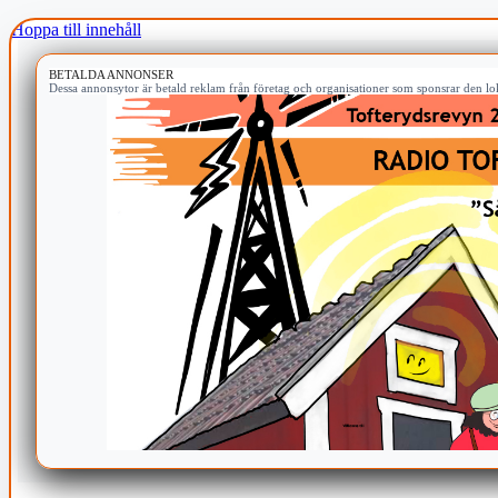
Hoppa till innehåll
BETALDA ANNONSER
Dessa annonsytor är betald reklam från företag och organisationer som sponsrar den lok