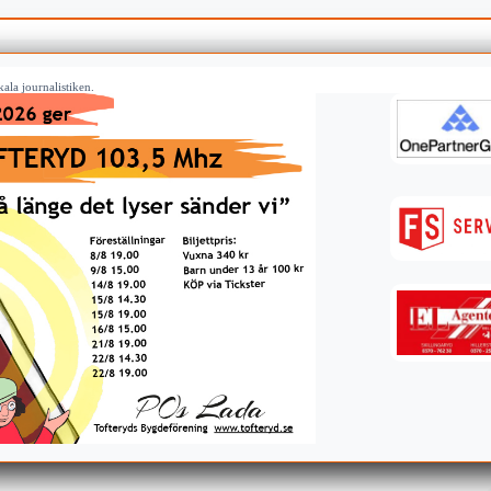
ala journalistiken.