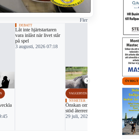
Fler
DEBATT
Låt inte hjärtstartaren
vara inlåst när livet står
på spel
3 augusti, 2026 07:18
›
ÖVRIGT
N
VAGGERYDS KOMMUN
VAGGERYDS
NYHETER
NYHETER
veckla
Önskan om ekonomiskt
Bygglovet f
stöd återremitterades
pizzeria öv
9:45
29 juli, 2026 07:15
23 juli, 20