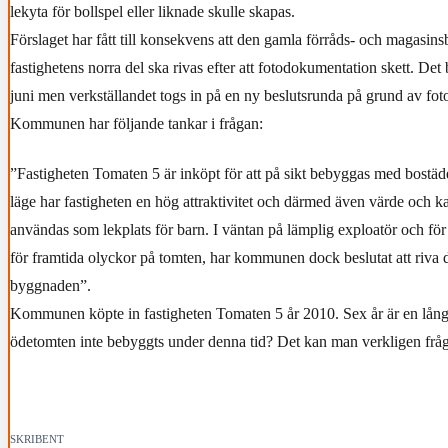
lekyta för bollspel eller liknade skulle skapas.
Förslaget har fått till konsekvens att den gamla förråds- och magasi
fastighetens norra del ska rivas efter att fotodokumentation skett. Det 
juni men verkställandet togs in på en ny beslutsrunda på grund av f
Kommunen har följande tankar i frågan:
”Fastigheten Tomaten 5 är inköpt för att på sikt bebyggas med bostäde
läge har fastigheten en hög attraktivitet och därmed även värde och ka
användas som lekplats för barn. I väntan på lämplig exploatör och för
för framtida olyckor på tomten, har kommunen dock beslutat att riva d
byggnaden”.
Kommunen köpte in fastigheten Tomaten 5 år 2010. Sex år är en lång 
ödetomten inte bebyggts under denna tid? Det kan man verkligen fr
SKRIBENT