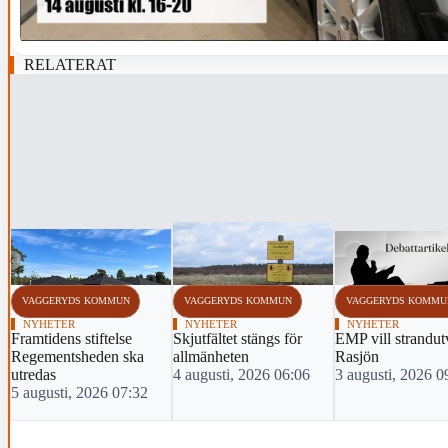
RELATERAT
‹
VAGGERYDS KOMMUN
VAGGERYDS KOMMUN
VAGGERYDS KOMMU
NYHETER
NYHETER
NYHETER
Framtidens stiftelse
Skjutfältet stängs för
EMP vill strandut
Regementsheden ska
allmänheten
Rasjön
utredas
4 augusti, 2026 06:06
3 augusti, 2026 0
5 augusti, 2026 07:32