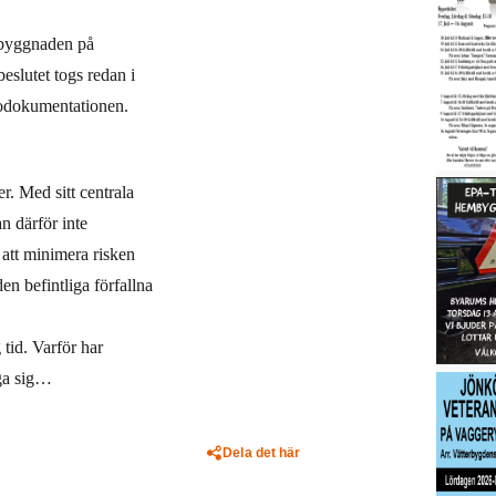
nsbyggnaden på
beslutet togs redan i
otodokumentationen.
r. Med sitt centrala
n därför inte
 att minimera risken
en befintliga förfallna
tid. Varför har
åga sig…
Dela det här