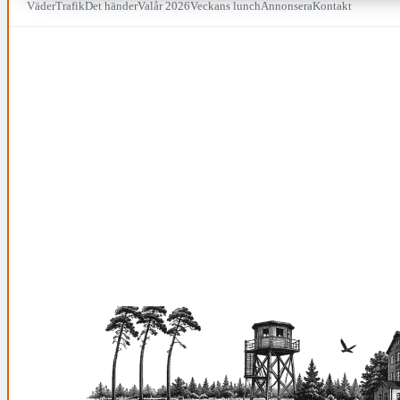
Väder
Trafik
Det händer
Valår 2026
Veckans lunch
Annonsera
Kontakt