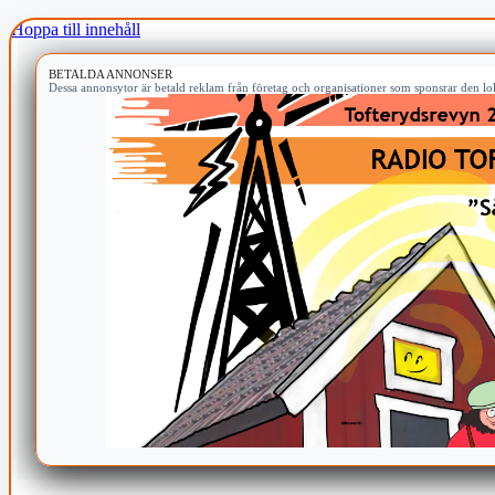
Hoppa till innehåll
BETALDA ANNONSER
Dessa annonsytor är betald reklam från företag och organisationer som sponsrar den lok