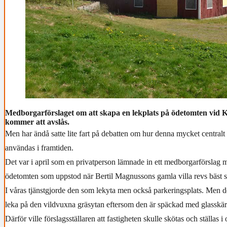
Medborgarförslaget om att skapa en lekplats på ödetomten vid K
kommer att avslås.
Men har ändå satte lite fart på debatten om hur denna mycket centralt
användas i framtiden.
Det var i april som en privatperson lämnade in ett medborgarförslag 
ödetomten som uppstod när Bertil Magnussons gamla villa revs bäst s
I våras tjänstgjorde den som lekyta men också parkeringsplats. Men det
leka på den vildvuxna gräsytan eftersom den är späckad med glasskär
Därför ville förslagsställaren att fastigheten skulle skötas och ställas i