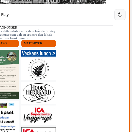
Play
 ANNONSER
i detta sidofält är reklam från de företag
ationer som valt att sponsra den lokala
iken i sin hemkommun.
MANG
MAT/DRYCK