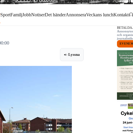
r
Sport
Familj
Jobb
Notiser
Det händer
Annonsera
Veckans lunch
Kontakt
BETALDA
Annonsytor 
och organis
journalist
00:00
EVENE
Lyssna