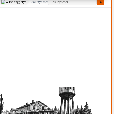
10°
Vaggeryd
Sök nyheter
⌕