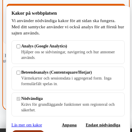
KOMMUNEN
Kakor på webbplatsen
Vi använder nödvändiga kakor för att sidan ska fungera.
Med ditt samtycke använder vi också analys för att förstå hur
sajten används.
Analys (Google Analytics)
Hjälper oss se sidvisningar, navigering och hur annonser
Fristående webbtidningsföretag grundat 1991 som sedan 2002 ger
används.
ut tidningen Skillingaryd.nu och 2010 lanserades Värnamo.nu. Från
april 2026 omfattar Skillingaryd.nu tre kommuner: Gnosjö,
Värnamo och Vaggeryds kommun.
Beteendeanalys (Contentsquare/Hotjar)
Värmekartor och sessionsdata i aggregerad form. Inga
Kontakta oss
formulärfält spelas in.
E-post: redaktionen@skillingaryd.nu
Postadress: Gisslaköp 1, 568 92 Skillingaryd
Nödvändiga
Kakinställningar
Krävs för grundläggande funktioner som regionsval och
säkerhet.
Läs mer om kakor
Anpassa
Endast nödvändiga