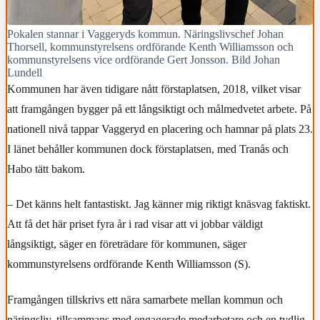
Pokalen stannar i Vaggeryds kommun. Näringslivschef Johan
Thorsell, kommunstyrelsens ordförande Kenth Williamsson och
kommunstyrelsens vice ordförande Gert Jonsson. Bild Johan
Lundell
Kommunen har även tidigare nått förstaplatsen, 2018, vilket visar
att framgången bygger på ett långsiktigt och målmedvetet arbete. På
nationell nivå tappar Vaggeryd en placering och hamnar på plats 23.
I länet behåller kommunen dock förstaplatsen, med Tranås och
Habo tätt bakom.
– Det känns helt fantastiskt. Jag känner mig riktigt knäsvag faktiskt.
Att få det här priset fyra år i rad visar att vi jobbar väldigt
långsiktigt, säger en företrädare för kommunen, säger
kommunstyrelsens ordförande Kenth Williamsson (S).
Framgången tillskrivs ett nära samarbete mellan kommun och
näringsliv, tillsammans med engagerade medarbetare och en tydlig