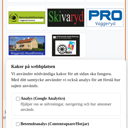
KOMMUNEN
Kakor på webbplatsen
Vi använder nödvändiga kakor för att sidan ska fungera.
Med ditt samtycke använder vi också analys för att förstå hur
sajten används.
Analys (Google Analytics)
Hjälper oss se sidvisningar, navigering och hur annonser
används.
Fristående webbtidningsföretag grundat 1991 som sedan 2002 ger
ut tidningen Skillingaryd.nu och 2010 lanserades Värnamo.nu. Från
april 2026 omfattar Skillingaryd.nu tre kommuner: Gnosjö,
Beteendeanalys (Contentsquare/Hotjar)
Värnamo och Vaggeryds kommun.