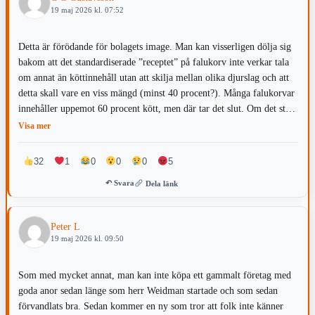
19 maj 2026 kl. 07:52
Detta är förödande för bolagets image. Man kan visserligen dölja sig
bakom att det standardiserade ”receptet” på falukorv inte verkar tala
om annat än köttinnehåll utan att skilja mellan olika djurslag och att
detta skall vare en viss mängd (minst 40 procent?). Många falukorvar
innehåller uppemot 60 procent kött, men där tar det slut. Om det står
i varudeklarationen på förpackningen vilken andel nötkött korven ska
Visa mer
innehålla – då har man väl åtagit sig att sköta den saken och allt annat
är fusk och falsarium. När chefen talar om att man följt receptet kan
32
1
0
0
0
5
det vara korrekt formellt sett om receptet bara talar om ospecificerat
↶ Svara
Dela länk
kött, men moraliskt är det väl ett uppenbart försök att ljuga sig kring
att svara på frågan om andelen nötkött. Det är ett goddag yxskaft-
svar. Det intrycket förstärks när han i stället fokuserar hela
Peter L
diskussionen på korvskinnet. Detta kan bli ett dyrt PR-misstag som
19 maj 2026 kl. 09:50
ödelagt förtroendet för företaget.
Som med mycket annat, man kan inte köpa ett gammalt företag med
goda anor sedan länge som herr Weidman startade och som sedan
förvandlats bra. Sedan kommer en ny som tror att folk inte känner