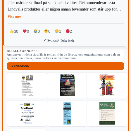
eller märker skillnad på smak och kvalitet. Rekommenderar testa
Lindvalls produkter eller någon annan leverantör som står upp för
sina produkter. Detta kommer tyvärr inte att bli smidigt att reparera
Visa mer
när man står och ljuger folk rakt upp i ansiktet.
30
0
0
0
1
2
↶ Svara
Dela länk
BETALDA ANNONSER
Annonsytor i detta sidofält är reklam från de företag och organisationer som valt att
sponsra den lokala journalistiken i sin hemkommun.
EVENEMANG