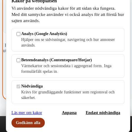
Kakor på webbplatsen
Vi använder nödvändiga kakor för att sidan ska fungera.
Med ditt samtycke använder vi också analys för att förstå hur
sajten används.
Analys (Google Analytics)
Hjälper oss se sidvisningar, navigering och hur annonser
Fristående webbtidningsföretag grundat 1991 som sedan 2002 ger
används.
ut tidningen Skillingaryd.nu och 2010 lanserades Värnamo.nu. Från
april 2026 omfattar Skillingaryd.nu tre kommuner: Gnosjö,
Beteendeanalys (Contentsquare/Hotjar)
Värnamo och Vaggeryds kommun.
Värmekartor och sessionsdata i aggregerad form. Inga
Kontakta oss
formulärfält spelas in.
E-post: redaktionen@skillingaryd.nu
Postadress: Gisslaköp 1, 568 92 Skillingaryd
Nödvändiga
Kakinställningar
Krävs för grundläggande funktioner som regionsval och
säkerhet.
Läs mer om kakor
Anpassa
Endast nödvändiga
Godkänn alla
Play
Nyheter
Sport
Familj
Meny