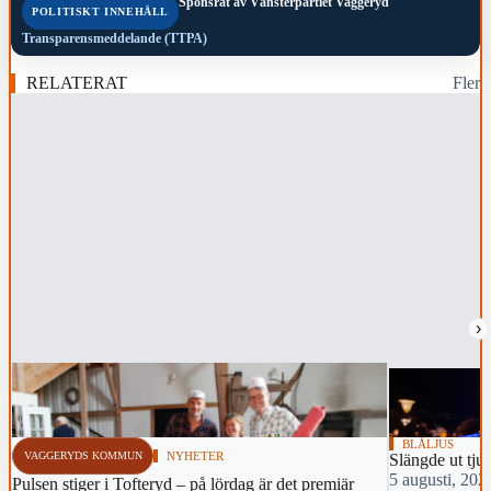
Sponsrat av
Vänsterpartiet Vaggeryd
POLITISKT INNEHÅLL
Transparensmeddelande (TTPA)
RELATERAT
Fler
›
BLÅLJUS
VAGGERYDS KOMMUN
NYHETER
Slängde ut tju
5 augusti, 202
Pulsen stiger i Tofteryd – på lördag är det premiär