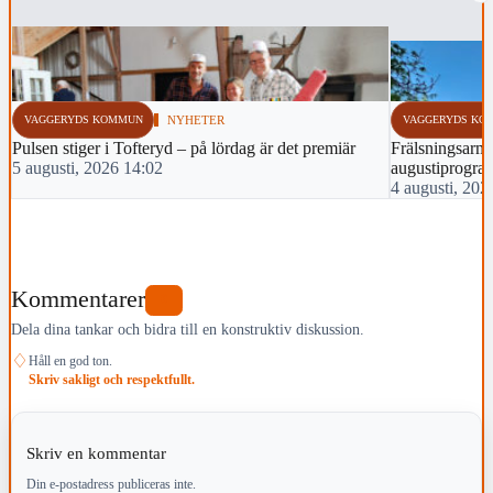
VAGGERYDS KOMMUN
NYHETER
VAGGERYDS KO
Pulsen stiger i Tofteryd – på lördag är det premiär
Frälsningsarmé
5 augusti, 2026 14:02
augustiprogra
4 augusti, 202
Kommentarer
0
Dela dina tankar och bidra till en konstruktiv diskussion.
♢
Håll en god ton.
Skriv sakligt och respektfullt.
Skriv en kommentar
Din e-postadress publiceras inte.