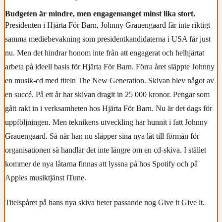
Budgeten är mindre, men engagemanget minst lika stort.
Presidenten i Hjärta För Barn, Johnny Grauengaard får inte riktigt
samma mediebevakning som presidentkandidaterna i USA får just
nu. Men det hindrar honom inte från att engagerat och helhjärtat
arbeta på ideell basis för Hjärta För Barn. Förra året släppte Johnny
en musik-cd med titeln The New Generation. Skivan blev något av
en succé. På ett år har skivan dragit in 25 000 kronor. Pengar som
gått rakt in i verksamheten hos Hjärta För Barn. Nu är det dags för
uppföljningen. Men teknikens utveckling har hunnit i fatt Johnny
Grauengaard. Så när han nu släpper sina nya låt till förmån för
organisationen så handlar det inte längre om en cd-skiva. I stället
kommer de nya låtarna finnas att lyssna på hos Spotify och på
Apples musiktjänst iTune.
Titelspåret på hans nya skiva heter passande nog Give it Give it.