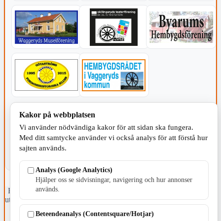
KOMMUNEN
Kakor på webbplatsen
Vi använder nödvändiga kakor för att sidan ska fungera.
Med ditt samtycke använder vi också analys för att förstå hur
sajten används.
Analys (Google Analytics)
Hjälper oss se sidvisningar, navigering och hur annonser
används.
Fristående webbtidningsföretag grundat 1991 som sedan 2002 ger
ut tidningen Skillingaryd.nu och 2010 lanserades Värnamo.nu. Från
april 2026 omfattar Skillingaryd.nu tre kommuner: Gnosjö,
Beteendeanalys (Contentsquare/Hotjar)
Värnamo och Vaggeryds kommun.