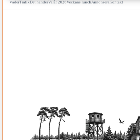
Väder
Trafik
Det händer
Valår 2026
Veckans lunch
Annonsera
Kontakt