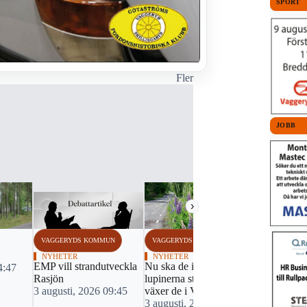
SPORT
Fler
JOBB
›
VAGGERYDS KOMMUN
VAGGERYDS KOMMUN
VAGGERYDS
NYHETER
NYHETER
FOTBOLL
EMP vill strandutveckla
Nu ska de invasiva
Bildextra: 
4:47
Rasjön
lupinerna stoppas – här
igång när S
3 augusti, 2026 09:45
växer de i Vaggeryd
Hvetlanda 
3 augusti, 2026 07:30
2 augusti, 