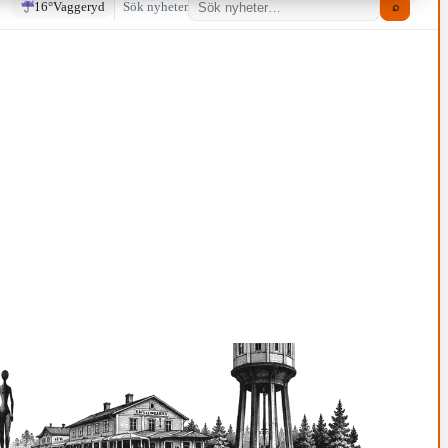
16°
Vaggeryd
Sök nyheter
⌕