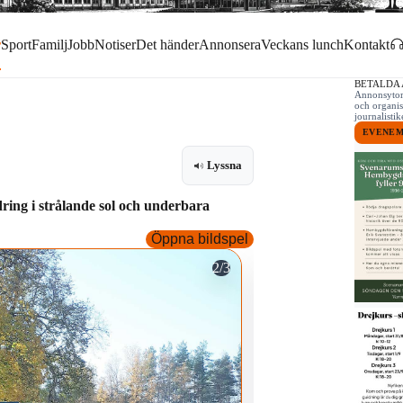
r
Sport
Familj
Jobb
Notiser
Det händer
Annonsera
Veckans lunch
Kontakt
BETALDA
Annonsytor 
och organis
journalist
EVENE
Lyssna
ring i strålande sol och underbara
Öppna bildspel
2/3