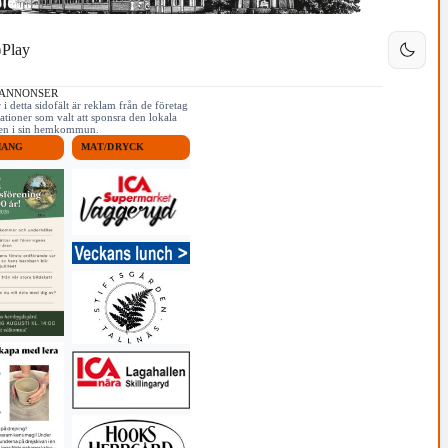
Play
 ANNONSER
i detta sidofält är reklam från de företag
ationer som valt att sponsra den lokala
iken i sin hemkommun.
MANG
MAT/DRYCK
3/3