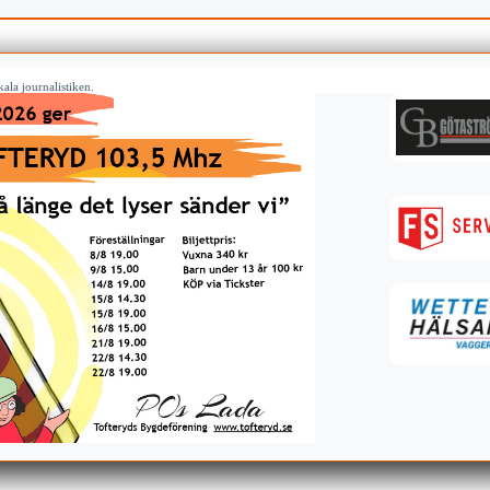
ala journalistiken.