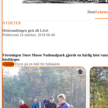
Hem
Nyhete
NYHETER
Höstvandringen gick till Lövö
Publicerad 24 oktober, 2018 06:40
Föreningen Store Mosse Nationalpark gjorde en härlig höst vand
höstfärger.
3 bilder
Tryck på en bild för fullskärm
1/3