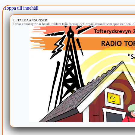
Hoppa till innehåll
BETALDA ANNONSER
Dessa annonsytor är betald reklam från företag och organisationer som sponsrar den lok