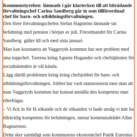
Kommunstyrelsen lämnade i går klartecken till att biträdande
förvaltningschef Carina Sandberg går in som tillförordnad
chef för barn- och utbildningsförvaltningen.
Den förre förvaltningschefen Stefan Hagström lämnade sin
befattning med pension i början av juli. Förordnandet för Carina
Sandberg gäller till och med sista januari.
Man kan konstatera att Vaggeryds kommun har stor problem med
sina toppchef. Turerna kring Agneta Hugander och chefstjänsten för
socialnämnden är väl kända.
Lägg därtill problemen kring kring chefsjobbet för barn- och
utbildningsförvaltningen. Jobbet har varit utannonserat men utan att
man Vaggeryds kommun har kunnat anställa den kompetens man
efterfrågar.
– Vi fick in för få sökande och de sökanden vi hade ansåg vi inte ha
tillräcklig kompetens för befattningen, menar kommunalrådet Allan
Ragnarsson.
Detta sker samtidigt som kommunens ekonomichef Patrik Eurenius