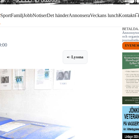
r
Sport
Familj
Jobb
Notiser
Det händer
Annonsera
Veckans lunch
Kontakt
BETALDA
Annonsytor 
och organis
journalist
0:00
EVENE
Lyssna