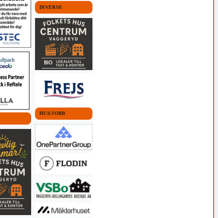
DIVERSE
HUS/JOBB
 KOMMUN
u vilja fråga