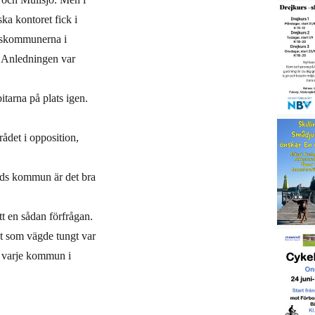
ka kontoret fick i
ndskommunerna i
 Anledningen var
tarna på plats igen.
rådet i opposition,
yds kommun är det bra
t en sådan förfrågan.
Det som vägde tungt var
n varje kommun i