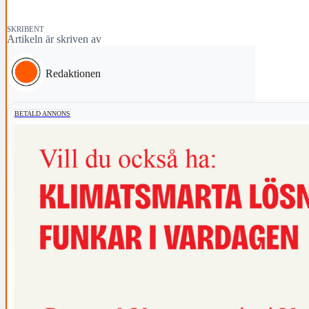
SKRIBENT
Artikeln är skriven av
Redaktionen
BETALD ANNONS