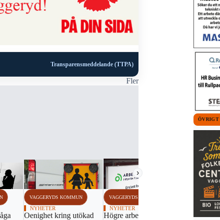
Transparensmeddelande (TTPA)
Fler
ÖVRIGT
›
N
VAGGERYDS KOMMUN
VAGGERYDS KOMMUN
VAGGERYDS
NYHETER
NYHETER
NYHETER
våga
Oenighet kring utökad
Högre arbetslöshet i
Vad skulle d