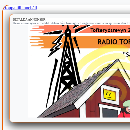
Hoppa till innehåll
BETALDA ANNONSER
Dessa annonsytor är betald reklam från företag och organisationer som sponsrar den lok