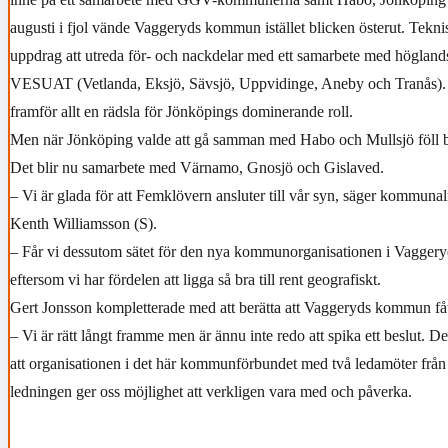
augusti i fjol vände Vaggeryds kommun istället blicken österut. Teknis
uppdrag att utreda för- och nackdelar med ett samarbete med högla
VESUAT (Vetlanda, Eksjö, Sävsjö, Uppvidinge, Aneby och Tranås).
framför allt en rädsla för Jönköpings dominerande roll.
Men när Jönköping valde att gå samman med Habo och Mullsjö föll bi
Det blir nu samarbete med Värnamo, Gnosjö och Gislaved.
– Vi är glada för att Femklövern ansluter till vår syn, säger kommunal
Kenth Williamsson (S).
– Får vi dessutom sätet för den nya kommunorganisationen i Vagger
eftersom vi har fördelen att ligga så bra till rent geografiskt.
Gert Jonsson kompletterade med att berätta att Vaggeryds kommun fåt
– Vi är rätt långt framme men är ännu inte redo att spika ett beslut. 
att organisationen i det här kommunförbundet med två ledamöter frå
ledningen ger oss möjlighet att verkligen vara med och påverka.