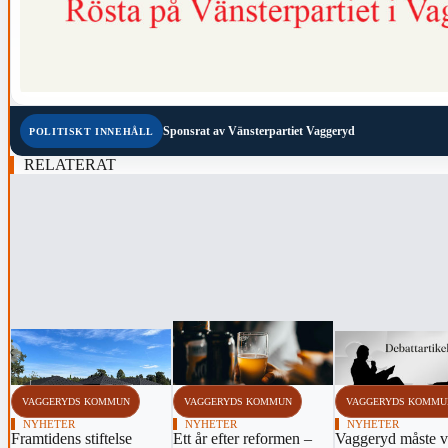
Sponsrat av
Vänsterpartiet Vaggeryd
POLITISKT INNEHÅLL
RELATERAT
‹
VAGGERYDS KOMMUN
VAGGERYDS KOMMUN
VAGGERYDS KOMMU
NYHETER
NYHETER
NYHETER
Framtidens stiftelse
Ett år efter reformen –
Vaggeryd måste 