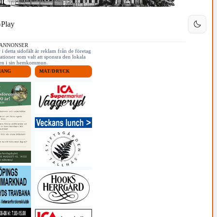
Play
 ANNONSER
i detta sidofält är reklam från de företag
ationer som valt att sponsra den lokala
iken i sin hemkommun.
MANG
MAT/DRYCK