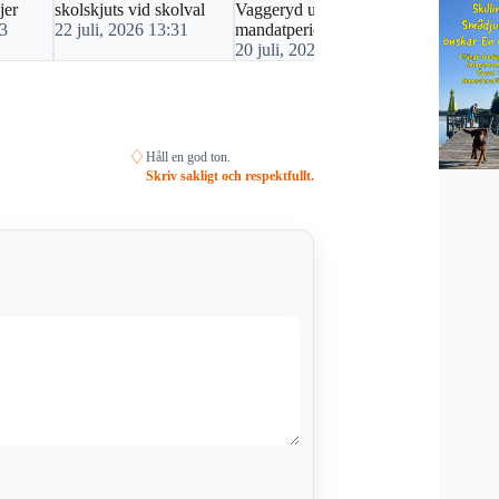
jer
skolskjuts vid skolval
Vaggeryd under
politikerna?
23
22 juli, 2026 13:31
mandatperioden
16 juli, 20
20 juli, 2026 10:32
♢
Håll en god ton.
Skriv sakligt och respektfullt.