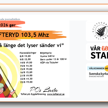
ala journalistiken.