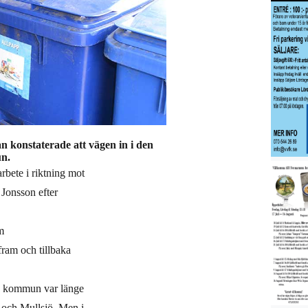
 konstaterade att vägen in i den
un.
rbete i riktning mot
Jonsson efter
m
fram och tillbaka
ds kommun var länge
och Mullsjö. Men i