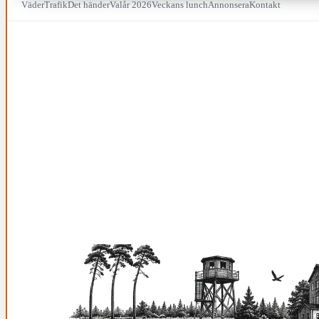
Väder
Trafik
Det händer
Valår 2026
Veckans lunch
Annonsera
Kontakt