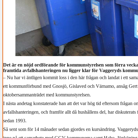
Det är en nöjd ordförande för kommunstyrelsen som förra veckan
framtida avfallshanteringen nu ligger klar för Vaggeryds komm
– Nu har vi äntligen kommit loss i den här frågan och landat i ett sama
ett kommunförbund med Gnosjö, Gislaved och Värnamo, ansåg Gert 
oktobersammanträdet med kommunstyrelsen.
I nästa andetag konstaterade han att det var hög tid eftersom frågan o
avfallshanteringen, och framför allt då hushållens del, har diskuterats 
sedan 1993.
Så sent som för 14 månader sedan gjordes en kursändring. Vaggery
inne på ett samarbete med GGV-kommunerna samt Habo, Jönköping 