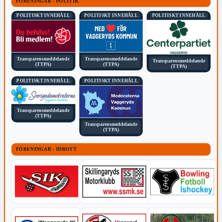
FÖRENINGAR - POLITIK
POLITISKT INNEHÅLL
POLITISKT INNEHÅLL
POLITISKT INNEHÅLL
Transparensmeddelande
Transparensmeddelande
Transparensmeddelande
(TTPA)
(TTPA)
(TTPA)
POLITISKT INNEHÅLL
POLITISKT INNEHÅLL
Transparensmeddelande
(TTPA)
Transparensmeddelande
(TTPA)
FÖRENINGAR - IDROTT