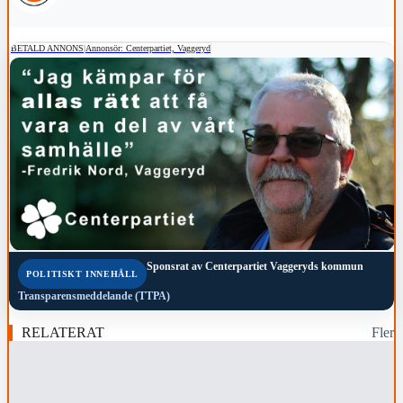
BETALD ANNONS
|
Annonsör: Centerpartiet, Vaggeryd
Sponsrat av
Centerpartiet Vaggeryds kommun
POLITISKT INNEHÅLL
Transparensmeddelande (TTPA)
RELATERAT
Fler