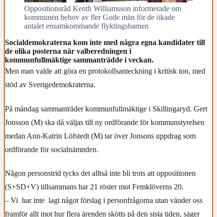
Oppositionsråd Kenth Williamsson informerade om
kommunen behov av fler Gode män för de ökade
antalet ensamkommande flyktingsbarnen
Socialdemokraterna kom inte med några egna kandidater till
de olika posterna när valberedningen i
kommunfullmäktige sammanträdde i veckan.
Men man valde att göra en protokollsanteckning i kritisk ton, med
stöd av Sverigedemokraterna.
På måndag sammanträder kommunfullmäktige i Skillingaryd. Gert
Jonsson (M) ska då väljas till ny ordförande för kommunstyrelsen
medan Ann-Katrin Löfstedt (M) tar över Jonsons uppdrag som
ordförande för socialnämnden.
Någon personstrid tycks det alltså inte bli trots att oppositionen
(S+SD+V) tillsammans har 21 röster mot Femklöverns 20.
– Vi har inte lagt något förslag i personfrågorna utan vänder oss
framför allt mot hur flera ärenden skötts på den sista tiden, säger