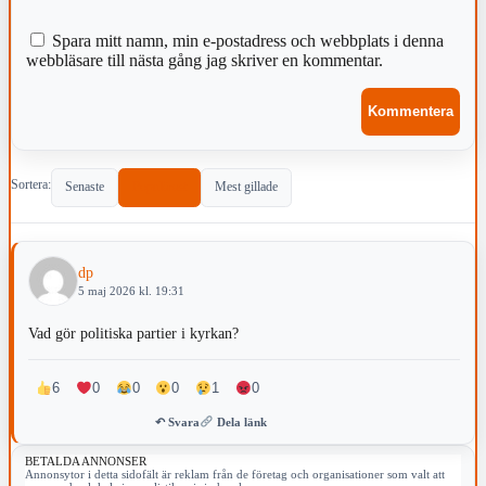
Spara mitt namn, min e-postadress och webbplats i denna
webbläsare till nästa gång jag skriver en kommentar.
Sortera:
Senaste
Populärast
Mest gillade
dp
5 maj 2026 kl. 19:31
Vad gör politiska partier i kyrkan?
6
0
0
0
1
0
↶ Svara
Dela länk
BETALDA ANNONSER
Annonsytor i detta sidofält är reklam från de företag och organisationer som valt att