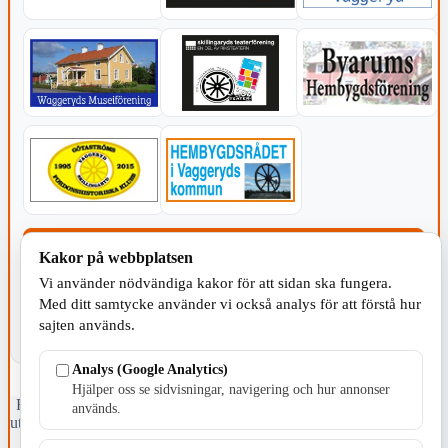
KOMMUNEN
Kakor på webbplatsen
Vi använder nödvändiga kakor för att sidan ska fungera.
Med ditt samtycke använder vi också analys för att förstå hur
sajten används.
Analys (Google Analytics)
Hjälper oss se sidvisningar, navigering och hur annonser
Fristående webbtidningsföretag grundat 1991 som sedan 2002 ger
används.
ut tidningen Skillingaryd.nu och 2010 lanserades Värnamo.nu. Från
april 2026 omfattar Skillingaryd.nu tre kommuner: Gnosjö,