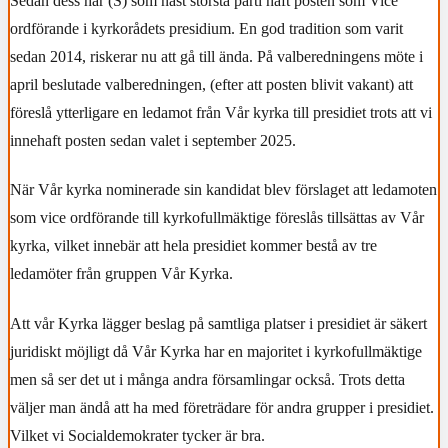
Sedan dess har (S) som näst största parti haft posten som Vice
ordförande i kyrkorådets presidium. En god tradition som varit
sedan 2014, riskerar nu att gå till ända. På valberedningens möte i
april beslutade valberedningen, (efter att posten blivit vakant) att
föreslå ytterligare en ledamot från Vår kyrka till presidiet trots att vi
innehaft posten sedan valet i september 2025.
När Vår kyrka nominerade sin kandidat blev förslaget att ledamoten
som vice ordförande till kyrkofullmäktige föreslås tillsättas av Vår
kyrka, vilket innebär att hela presidiet kommer bestå av tre
ledamöter från gruppen Vår Kyrka.
Att vår Kyrka lägger beslag på samtliga platser i presidiet är säkert
juridiskt möjligt då Vår Kyrka har en majoritet i kyrkofullmäktige
men så ser det ut i många andra församlingar också. Trots detta
väljer man ändå att ha med företrädare för andra grupper i presidiet.
Vilket vi Socialdemokrater tycker är bra.