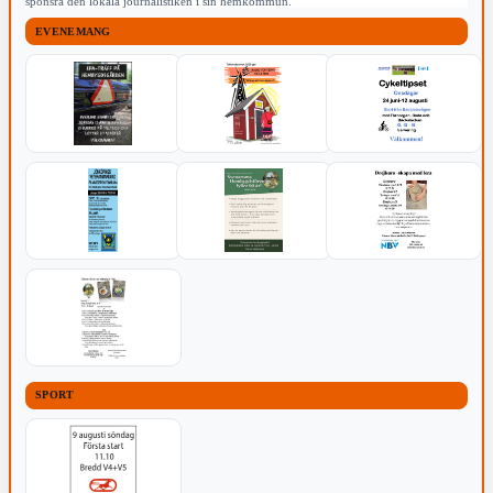
sponsra den lokala journalistiken i sin hemkommun.
EVENEMANG
SPORT