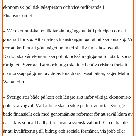
ekonomisk-politisk talesperson och vice ordförande i
Finansutskottet.
– Vår ekonomiska politik tar sin utgångspunkt i principen om att
göra rätt för sig. Att arbete och ansträngningar alltid ska löna sig. Vi
tror att kraften att göra något bra med sitt liv finns hos oss alla.
Därför ska vår ekonomiska politik också möjliggöra för stärkt social
rörlighet i Sverige. Barn och unga ska inte behöva riskera fortsatt
utanförskap på grund av deras föräldrars livssituation, säger Malin
Wengholm.
– Sverige står både på kort och längre sikt inför viktiga ekonomisk-
politiska vägval. Vårt arbete ska ta sikte på hur vi rustar Sverige
både finansiellt och med genomtänkta reformer för att såväl klara av
nästa kris som att hållbart finansiera svensk välfärd. En central del
är att kvalificering till bidrag och sociala förmåner, via jobb eller