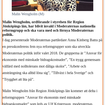
Malin Wengholm (M)
Malin Wengholm, ordförande i styrelsen för Region
Jönköpings län, har blivit invald i Moderaternas nationella
reformgrupp och ska vara med och förnya Moderaternas
politik.
I dag presenterade Moderaternas partiledare Anna Kinberg Batra på
en presskonferens fem nya reformgrupper som ska utveckla
Moderaternas politik inför valet 2018. De grupperna är ”Ansvar för
ekonomin med minskade bidragskostnader”, ”En trygg gemensam
välfärd med nolltolerans mot dåliga skolor”, ”Arbete och
ansträngning ska alltid löna sig”, ”Tillväxt i hela Sverige” och
”Trygghet att lita på”.
Malin Wengholm från Region Jönköpings län kommer att delta i
reformgruppen ”Ansvar för ekonomin med minskade
bidragskostnader” som leds av Ulf Kristersson, moderaternas