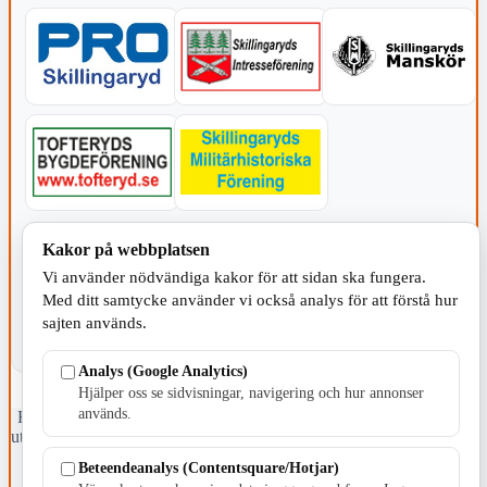
KOMMUNEN
Kakor på webbplatsen
Vi använder nödvändiga kakor för att sidan ska fungera.
Med ditt samtycke använder vi också analys för att förstå hur
sajten används.
Analys (Google Analytics)
Hjälper oss se sidvisningar, navigering och hur annonser
används.
Fristående webbtidningsföretag grundat 1991 som sedan 2002 ger
ut tidningen Skillingaryd.nu och 2010 lanserades Värnamo.nu. Från
april 2026 omfattar Skillingaryd.nu tre kommuner: Gnosjö,
Beteendeanalys (Contentsquare/Hotjar)
Värnamo och Vaggeryds kommun.