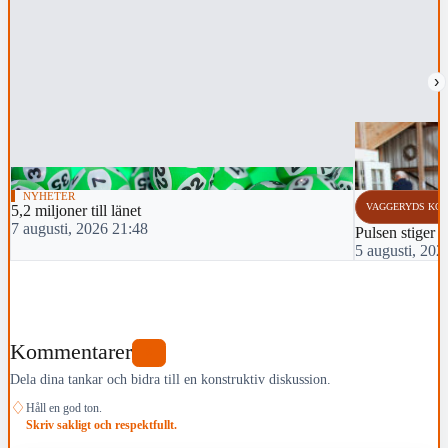
›
NYHETER
VAGGERYDS KO
5,2 miljoner till länet
7 augusti, 2026 21:48
Pulsen stiger i
5 augusti, 202
Kommentarer
0
Dela dina tankar och bidra till en konstruktiv diskussion.
♢
Håll en god ton.
Skriv sakligt och respektfullt.