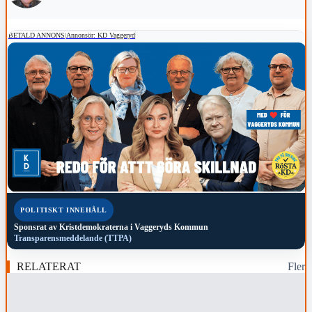
BETALD ANNONS
|
Annonsör: KD Vaggeryd
POLITISKT INNEHÅLL
Sponsrat av
Kristdemokraterna i Vaggeryds Kommun
Transparensmeddelande (TTPA)
RELATERAT
Fler