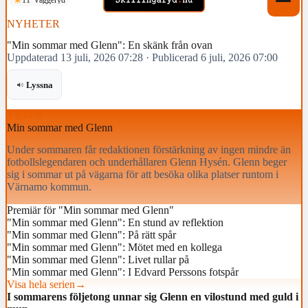
NYHETER
"Min sommar med Glenn": En skänk från ovan
Uppdaterad 13 juli, 2026 07:28
·
Publicerad 6 juli, 2026 07:00
Lyssna
TEMA
Min sommar med Glenn
Under sommaren får redaktionen förstärkning av ingen mindre än
fotbollslegendaren och underhållaren Glenn Hysén. Glenn beger
sig i sommar ut på vägarna för att besöka olika platser runtom i
Värnamo kommun.
Premiär för "Min sommar med Glenn"
"Min sommar med Glenn": En stund av reflektion
"Min sommar med Glenn": På rätt spår
"Min sommar med Glenn": Mötet med en kollega
"Min sommar med Glenn": Livet rullar på
"Min sommar med Glenn": I Edvard Perssons fotspår
Visa hela serien
→
I sommarens följetong unnar sig Glenn en vilostund med guld i