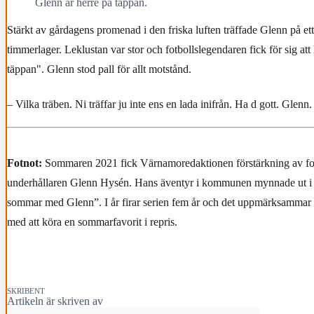
Glenn är herre på täppan.
Stärkt av gårdagens promenad i den friska luften träffade Glenn på et
timmerlager. Leklustan var stor och fotbollslegendaren fick för sig att
täppan". Glenn stod pall för allt motstånd.
– Vilka träben. Ni träffar ju inte ens en lada inifrån. Ha d gott. Glenn.
Fotnot:
Sommaren 2021 fick Värnamoredaktionen förstärkning av fo
underhållaren Glenn Hysén. Hans äventyr i kommunen mynnade ut i a
sommar med Glenn”. I år firar serien fem år och det uppmärksammar 
med att köra en sommarfavorit i repris.
SKRIBENT
Artikeln är skriven av