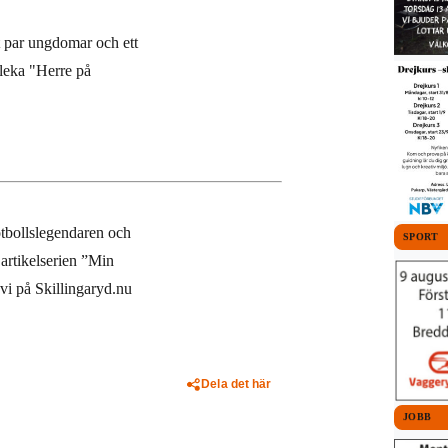
t par ungdomar och ett
 leka "Herre på
tbollslegendaren och
SPORT
rtikelserien ”Min
vi på Skillingaryd.nu
Dela det här
JOBB