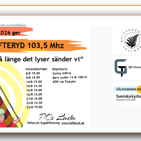
ala journalistiken.