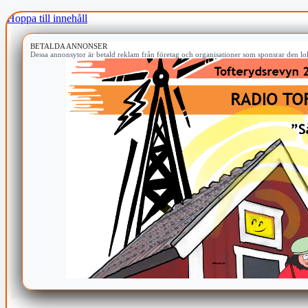
Hoppa till innehåll
BETALDA ANNONSER
Dessa annonsytor är betald reklam från företag och organisationer som sponsrar den lok