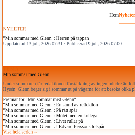
Hem
Nyhete
NYHETER
"Min sommar med Glenn": Herren på täppan
Uppdaterad 13 juli, 2026 07:31
·
Publicerad 9 juli, 2026 07:00
TEMA
Min sommar med Glenn
Under sommaren får redaktionen förstärkning av ingen mindre än fot
Hysén. Glenn beger sig i sommar ut på vägarna för att besöka olika
Premiär för "Min sommar med Glenn"
"Min sommar med Glenn": En stund av reflektion
"Min sommar med Glenn": På rätt spår
"Min sommar med Glenn": Mötet med en kollega
"Min sommar med Glenn": Livet rullar på
"Min sommar med Glenn": I Edvard Perssons fotspår
Visa hela serien
→