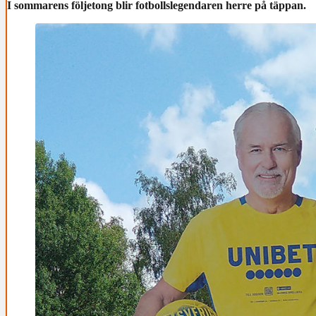
I sommarens följetong blir fotbollslegendaren herre på täppan.