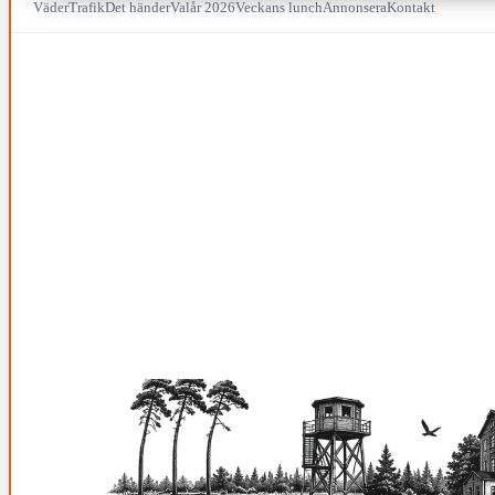
Väder
Trafik
Det händer
Valår 2026
Veckans lunch
Annonsera
Kontakt