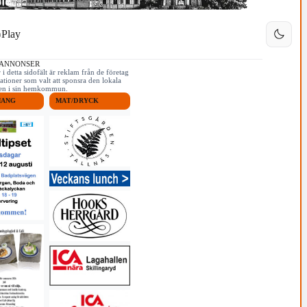
Play
 ANNONSER
i detta sidofält är reklam från de företag
ationer som valt att sponsra den lokala
iken i sin hemkommun.
MANG
MAT/DRYCK