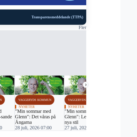
Transparensmeddelande (TTPA)
Fler
›
N
VAGGERYDS KOMMUN
VAGGERYDS KOMMUN
VAGGERYDS
NYHETER
NYHETER
NYHETER
d
"Min sommar med
"Min sommar med
"Min somm
-sande
Glenn": Det våras på
Glenn": Legendarens
Glenn": På
Ängarna
nya stil
25 juli, 20
00
28 juli, 2026 07:00
27 juli, 2026 07:00