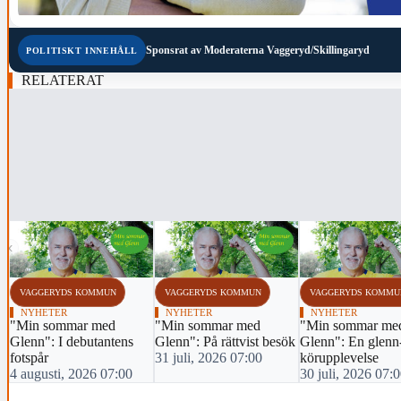
Sponsrat av
Moderaterna Vaggeryd/Skillingaryd
POLITISKT INNEHÅLL
RELATERAT
‹
VAGGERYDS KOMMUN
VAGGERYDS KOMMUN
VAGGERYDS KOMMU
NYHETER
NYHETER
NYHETER
"Min sommar med
"Min sommar med
"Min sommar me
Glenn": I debutantens
Glenn": På rättvist besök
Glenn": En glenn
fotspår
31 juli, 2026 07:00
körupplevelse
4 augusti, 2026 07:00
30 juli, 2026 07: