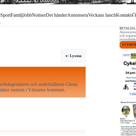
r
Sport
Familj
Jobb
Notiser
Det händer
Annonsera
Veckans lunch
Kontakt
BETALDA
Annonsytor 
och organis
journalist
EVENE
Lyssna
bollslegendaren och underhållaren Glenn
 platser runtom i Värnamo kommun.