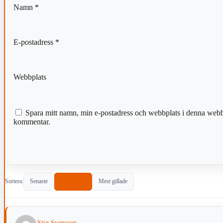
Namn
*
E-postadress
*
Webbplats
Spara mitt namn, min e-postadress och webbplats i denna webblä
kommentar.
Sortera:
Senaste
Populärast
Mest gillade
Stig Svensson