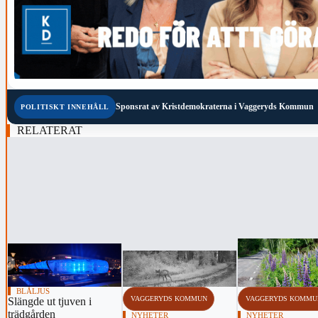
Sponsrat av
Kristdemokraterna i Vaggeryds Kommun
POLITISKT INNEHÅLL
RELATERAT
‹
BLÅLJUS
VAGGERYDS KOMMUN
VAGGERYDS KOMMU
Slängde ut tjuven i
trädgården
NYHETER
NYHETER