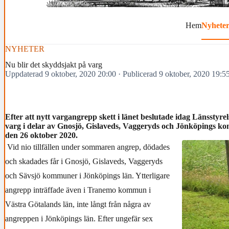
Hem
Nyhete
NYHETER
Nu blir det skyddsjakt på varg
Uppdaterad 9 oktober, 2020 20:00
·
Publicerad 9 oktober, 2020 19:5
Efter att nytt vargangrepp skett i länet beslutade idag Länsstyr
varg i delar av Gnosjö, Gislaveds, Vaggeryds och Jönköpings ko
den 26 oktober 2020.
Vid nio tillfällen under sommaren angrep, dödades
och skadades får i Gnosjö, Gislaveds, Vaggeryds
och Sävsjö kommuner i Jönköpings län. Ytterligare
angrepp inträffade även i Tranemo kommun i
Västra Götalands län, inte långt från några av
angreppen i Jönköpings län. Efter ungefär sex