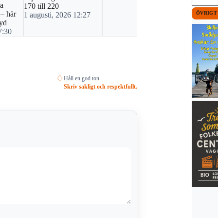
va
170 till 220
 – här
ÖVRIGT
1 augusti, 2026 12:27
ryd
7:30
♢
Håll en god ton.
Skriv sakligt och respektfullt.