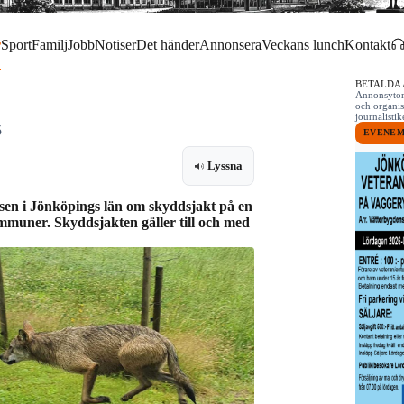
r
Sport
Familj
Jobb
Notiser
Det händer
Annonsera
Veckans lunch
Kontakt
BETALDA
Annonsytor 
och organis
journalist
5
EVENE
Lyssna
elsen i Jönköpings län om skyddsjakt på en
mmuner. Skyddsjakten gäller till och med