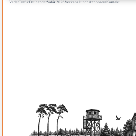
Väder
Trafik
Det händer
Valår 2026
Veckans lunch
Annonsera
Kontakt