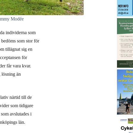
himmy Modée
ända individerna som
n bedöms som stor för
m tillägnat sig en
Acceptansen för
er får vara kvar.
g lösning än
tiv närtid till de
ivider som tidigare
n som avslutades i
önköpings län.