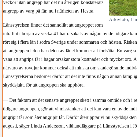
veckor utan angrepp har det nu återigen konstaterats
angrepp av varg på får, nu i närheten av Hestra.
Arkivfoto; T
Länsstyrelsen finner det sannolikt att angreppet som
inträffat i början av vecka 41 har orsakats av någon av de tidigare k
rört sig i flera län i södra Sverige under sommaren och hösten. Riske
att angreppen i den här delen av länet kommer att fortsätta. En varg so
vana att angripa får i hagar orsakar stora kostnader och mycket oro. 
närvaro av rovdjur kommer också att minska om skadegörande individ
Länsstyrelserna bedömer därför att det inte finns någon annan lämpli
skyddsjakt, för att angreppen ska upphöra.
— Det faktum att det senaste angreppet skett i samma område och i rela
tidigare angreppen, gör att vi misstänker att det kan vara en av de ind
angripit får som åter angripit får. Därför återupptar vi nu skyddsjakte
augusti, säger Linda Andersson, vilthandläggare på Länsstyrelsen i J