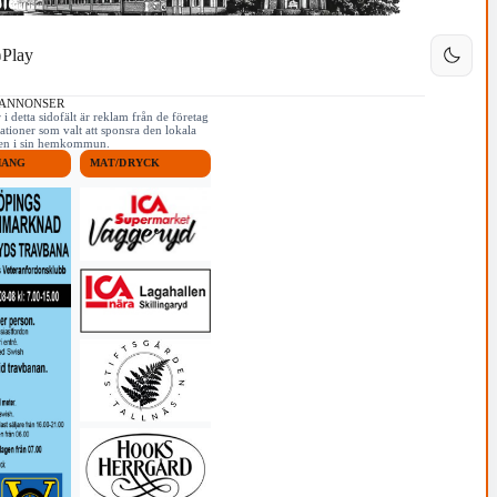
Play
 ANNONSER
i detta sidofält är reklam från de företag
ationer som valt att sponsra den lokala
iken i sin hemkommun.
MANG
MAT/DRYCK