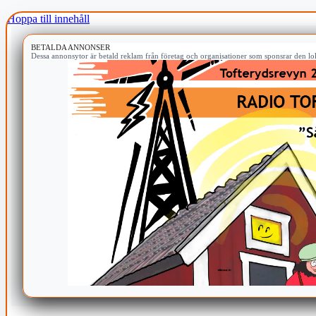
Hoppa till innehåll
BETALDA ANNONSER
Dessa annonsytor är betald reklam från företag och organisationer som sponsrar den lok