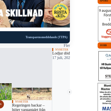
SPORT
Transparensmeddelande (TTPA)
Fler
JOBB
NYHETER
Lodjur dödade två lamm
17 juli, 2026 10:10
›
NYHETER
N
Regeringen backar –
höjer vargantalet från