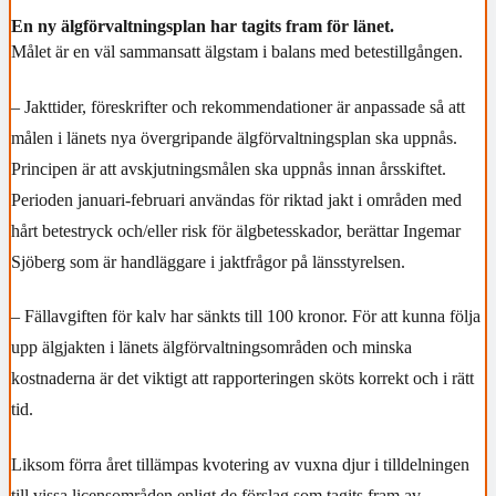
En ny älgförvaltningsplan har tagits fram för länet.
Målet är en väl sammansatt älgstam i balans med betestillgången.
– Jakttider, föreskrifter och rekommendationer är anpassade så att
målen i länets nya övergripande älgförvaltningsplan ska uppnås.
Principen är att avskjutningsmålen ska uppnås innan årsskiftet.
Perioden januari-februari användas för riktad jakt i områden med
hårt betestryck och/eller risk för älgbetesskador, berättar Ingemar
Sjöberg som är handläggare i jaktfrågor på länsstyrelsen.
– Fällavgiften för kalv har sänkts till 100 kronor. För att kunna följa
upp älgjakten i länets älgförvaltningsområden och minska
kostnaderna är det viktigt att rapporteringen sköts korrekt och i rätt
tid.
Liksom förra året tillämpas kvotering av vuxna djur i tilldelningen
till vissa licensområden enligt de förslag som tagits fram av