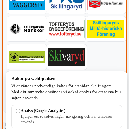
KOMMUNEN
Kakor på webbplatsen
Vi använder nödvändiga kakor för att sidan ska fungera.
Med ditt samtycke använder vi också analys för att förstå hur
sajten används.
Analys (Google Analytics)
Hjälper oss se sidvisningar, navigering och hur annonser
används.
Fristående webbtidningsföretag grundat 1991 som sedan 2002 ger