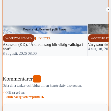
›
VAGGERYDS KOMMUN
NYHETER
VAGGERYDS KO
Axelsson (KD): "Äldreomsorg blir viktig valfråga i
Varg som sköts 
höst"
4 augusti, 202
8 augusti, 2026 08:00
Kommentarer
0
Dela dina tankar och bidra till en konstruktiv diskussion.
♢
Håll en god ton.
Skriv sakligt och respektfullt.