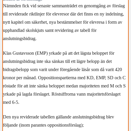
Nämnden fick vid senaste sammanträdet en genomgång av förslag
till reviderade riktlinjer för elevresor där det finns en ny indelning,
nytt kapitel om säkerhet, nya bestämmelser för elevresa i form av
upphandlad skolskjuts samt revidering av tabell för
anslutningsbidrag.
Klas Gustavsson (EMP) yrkade på att det lägsta beloppet för
anslutningsbidrag inte ska sänkas till ett lägre belopp än det
bidragsbelopp som varit under föregående läsår som då varit 420
kronor per månad. Oppositionspartierna med KD, EMP, SD och C
röstade för att inte sänka beloppet medan majoriteten med M och S
yrkade på lagda förslaget. Röstsiffrorna vann majoritetsförslaget
med 6-5.
Den nya reviderade tabellen gällande anslutningsbidrag blev
följande (inom parantes oppositionsförslag);