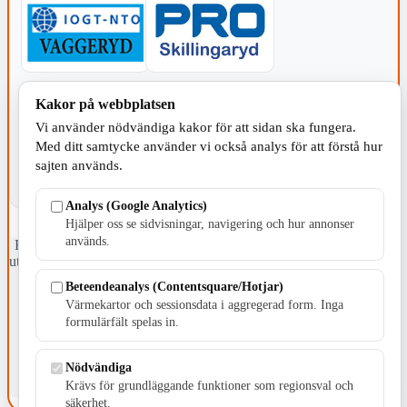
KOMMUNEN
Kakor på webbplatsen
Vi använder nödvändiga kakor för att sidan ska fungera.
Med ditt samtycke använder vi också analys för att förstå hur
sajten används.
Analys (Google Analytics)
Hjälper oss se sidvisningar, navigering och hur annonser
används.
Fristående webbtidningsföretag grundat 1991 som sedan 2002 ger
ut tidningen Skillingaryd.nu och 2010 lanserades Värnamo.nu. Från
april 2026 omfattar Skillingaryd.nu tre kommuner: Gnosjö,
Beteendeanalys (Contentsquare/Hotjar)
Värnamo och Vaggeryds kommun.
Värmekartor och sessionsdata i aggregerad form. Inga
formulärfält spelas in.
Kontakta oss
E-post: redaktionen@skillingaryd.nu
Postadress: Gisslaköp 1, 568 92 Skillingaryd
Nödvändiga
Krävs för grundläggande funktioner som regionsval och
Kakinställningar
säkerhet.