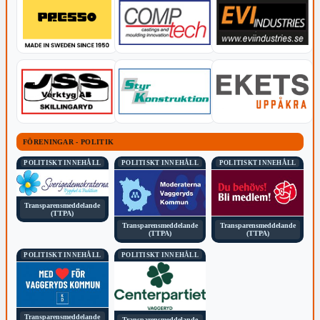
FÖRENINGAR - POLITIK
POLITISKT INNEHÅLL
POLITISKT INNEHÅLL
POLITISKT INNEHÅLL
Transparensmeddelande
(TTPA)
Transparensmeddelande
Transparensmeddelande
(TTPA)
(TTPA)
POLITISKT INNEHÅLL
POLITISKT INNEHÅLL
Transparensmeddelande
Transparensmeddelande