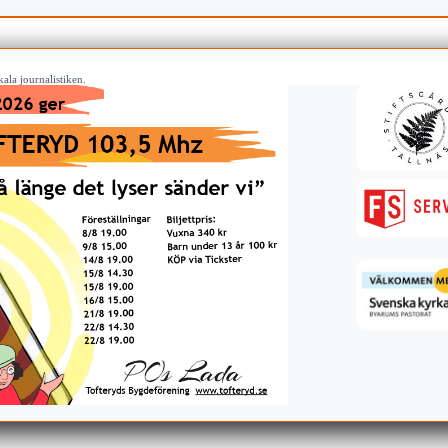
ala journalistiken.