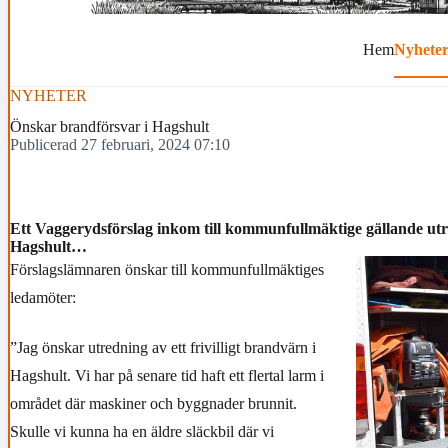
Hem
Nyhete
NYHETER
Önskar brandförsvar i Hagshult
Publicerad 27 februari, 2024 07:10
Ett Vaggerydsförslag inkom till kommunfullmäktige gällande utre
Hagshult…
Förslagslämnaren önskar till kommunfullmäktiges
ledamöter:
”Jag önskar utredning av ett frivilligt brandvärn i
Hagshult. Vi har på senare tid haft ett flertal larm i
området där maskiner och byggnader brunnit.
Skulle vi kunna ha en äldre släckbil där vi