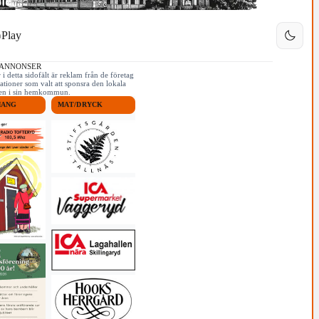
Play
 ANNONSER
i detta sidofält är reklam från de företag
ationer som valt att sponsra den lokala
iken i sin hemkommun.
MANG
MAT/DRYCK