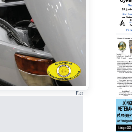
Fler
BLÅLJUS
Båt i brand
30 juli, 20