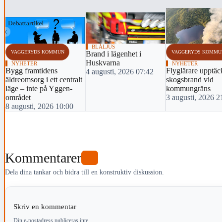
‹
BLÅLJUS
VAGGERYDS KOMMUN
VAGGERYDS KOMMU
Brand i lägenhet i
Huskvarna
NYHETER
NYHETER
Bygg framtidens
Flyglärare upptäc
4 augusti, 2026 07:42
äldreomsorg i ett centralt
skogsbrand vid
läge – inte på Yggen-
kommungräns
området
3 augusti, 2026 2
8 augusti, 2026 10:00
Kommentarer
0
Dela dina tankar och bidra till en konstruktiv diskussion.
Skriv en kommentar
Din e-postadress publiceras inte.