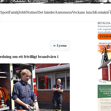
r
Sport
Familj
Jobb
Notiser
Det händer
Annonsera
Veckans lunch
Kontakt
BETALDA
Annonsytor 
och organis
journalist
EVENE
Lyssna
dning om ett frivilligt brandvärn i