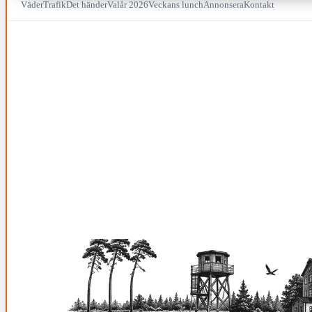
Väder
Trafik
Det händer
Valår 2026
Veckans lunch
Annonsera
Kontakt