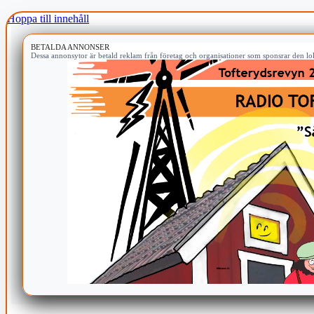
Hoppa till innehåll
BETALDA ANNONSER
Dessa annonsytor är betald reklam från företag och organisationer som sponsrar den lok