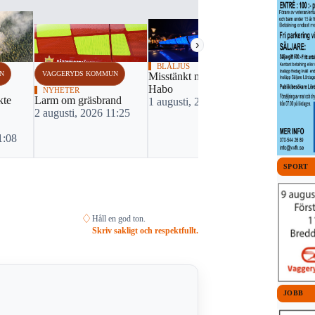
›
BLÅLJUS
N
VAGGERYDS KOMMUN
Misstänkt mordbrand i
Habo
NYHETER
kte
Larm om gräsbrand
1 augusti, 2026 08:18
2 augusti, 2026 11:25
1:08
SPORT
♢
Håll en god ton.
Skriv sakligt och respektfullt.
JOBB