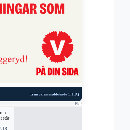
Transparensmeddelande (TTPA)
Fler
aren
t står
7:18