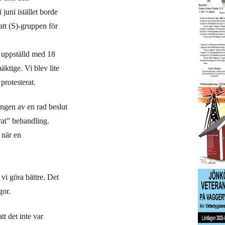
uni istället borde
att (S)-gruppen för
 uppställd med 18
ktige. Vi blev lite
protesterat.
ngen av en rad beslut
rat” behandling.
 när en
vi göra bättre. Det
gor.
 det inte var