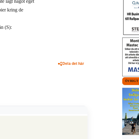
te lagt något eget
ier kring de
n (S):
Dela det här
ÖVRIGT