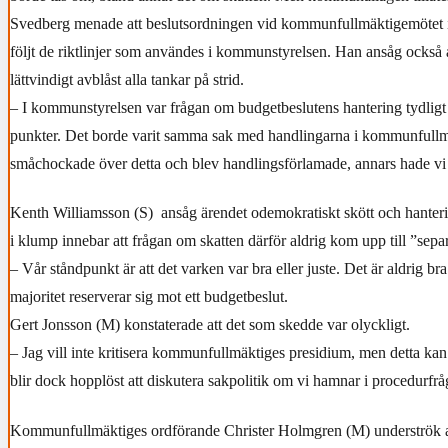
Svedberg menade att beslutsordningen vid kommunfullmäktigemötet i j
följt de riktlinjer som användes i kommunstyrelsen. Han ansåg också 
lättvindigt avblåst alla tankar på strid.
– I kommunstyrelsen var frågan om budgetbeslutens hantering tydligt
punkter. Det borde varit samma sak med handlingarna i kommunfullmä
småchockade över detta och blev handlingsförlamade, annars hade vi 
Kenth Williamsson (S) ansåg ärendet odemokratiskt skött och hanteri
i klump innebar att frågan om skatten därför aldrig kom upp till ”sepa
– Vår ståndpunkt är att det varken var bra eller juste. Det är aldrig bra
majoritet reserverar sig mot ett budgetbeslut.
Gert Jonsson (M) konstaterade att det som skedde var olyckligt.
– Jag vill inte kritisera kommunfullmäktiges presidium, men detta kan 
blir dock hopplöst att diskutera sakpolitik om vi hamnar i procedurfrå
Kommunfullmäktiges ordförande Christer Holmgren (M) underströk att