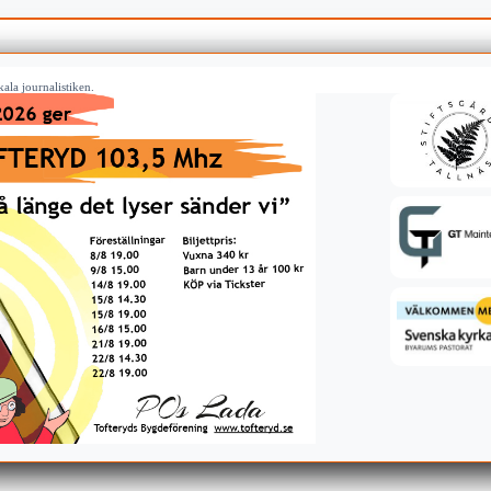
ala journalistiken.