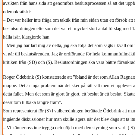
avsikten från hans sida att genomföra beslutsprocessen så att det upp
odemokratiskt:
– Det var heller inte fråga om taktik från min sidan utan ett försök att 
beslutsordningen eftersom det var ett mycket stort antal förslag med 1
hålla isär, klargjorde han.
– Men jag har lärt mig av detta, jag ska följa det som sagts i kväll o
vi går till beslutsärenden. Jag är ordförande för hela kommunfullmäktig
kritiken från (SD) och (S). Beslutsordningen ska vara bättre förankrad 
Roger Ödebrink (S) konstaterade att ”ibland är det som Allan Ragnar
moppe. Det är inga problem när det sker på rätt sätt men vi upplever att
detta fallet. Men det som är gjort är gjort, ett beslut är ett beslut. Sk
dessutom tillbaka längre fram”.
Som representerat för (S) i valberedningen berättade Ödebrink att man
ingående diskussioner hur man skulle agera när det blev dags att ta it
– Vi känner oss inte trygga och nöjda med den styrning som varit.( S) 