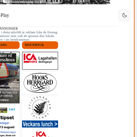
Play
 ANNONSER
i detta sidofält är reklam från de företag
ationer som valt att sponsra den lokala
iken i sin hemkommun.
MANG
MAT/DRYCK