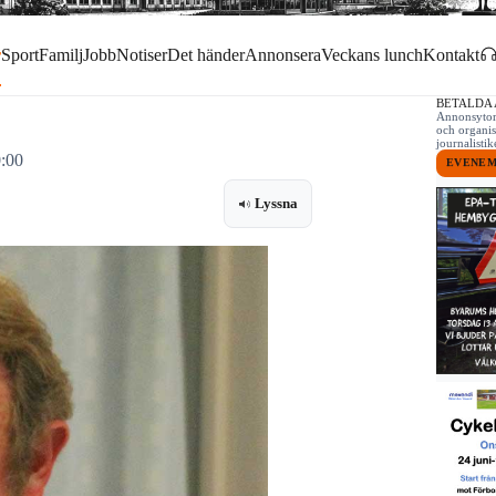
r
Sport
Familj
Jobb
Notiser
Det händer
Annonsera
Veckans lunch
Kontakt
BETALDA
Annonsytor 
och organis
journalist
0:00
EVENE
Lyssna