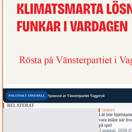
Sponsrat av
Vänsterpartiet Vaggeryd
POLITISKT INNEHÅLL
RELATERAT
DEBATT
Låt inte hjärtstart
vara inlåst när live
på spel
3 augusti, 2026 0