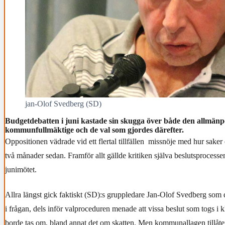
jan-Olof Svedberg (SD)
Budgetdebatten i juni kastade sin skugga över både den allmänp
kommunfullmäktige och de val som gjordes därefter.
Oppositionen vädrade vid ett flertal tillfällen missnöje med hur saker 
två månader sedan. Framför allt gällde kritiken själva beslutsprocessen
junimötet.
Allra längst gick faktiskt (SD):s gruppledare Jan-Olof Svedberg som d
i frågan, dels inför valproceduren menade att vissa beslut som togs i 
borde tas om, bland annat det om skatten. Men kommunallagen tillåter