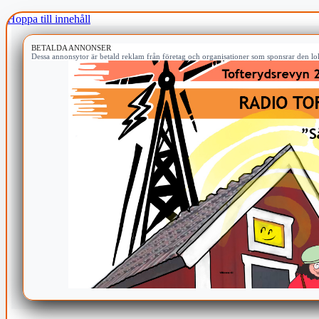
Hoppa till innehåll
BETALDA ANNONSER
Dessa annonsytor är betald reklam från företag och organisationer som sponsrar den lok