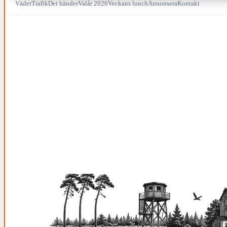
Väder
Trafik
Det händer
Valår 2026
Veckans lunch
Annonsera
Kontakt