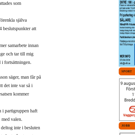
fattades som
förenkla själva
4 beslutspunkter att
m mer samarbete innan
e och tar till mig
i fortsättningen.
SPORT
sson säger, man får på
 det inte var så i
attesatsen kommer
 i partigruppen haft
u med valen.
JOBB
deltog inte i besluten