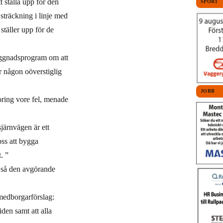
t ställa upp för den
SPORT
sträckning i linje med
täller upp för de
yggnadsprogram om att
r någon oöverstiglig
JOBB
storing vore fel, menade
järnvägen är ett
oss att bygga
. ”
e så den avgörande
medborgarförslag:
den samt att alla