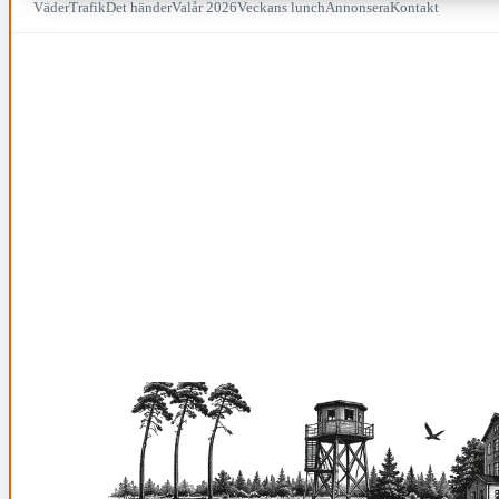
Väder
Trafik
Det händer
Valår 2026
Veckans lunch
Annonsera
Kontakt