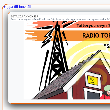
Hoppa till innehåll
BETALDA ANNONSER
Dessa annonsytor är betald reklam från företag och organisationer som sponsrar den lok