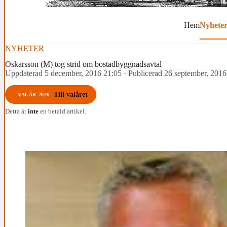
Hem
Nyhete
NYHETER
Oskarsson (M) tog strid om bostadbyggnadsavtal
Uppdaterad 5 december, 2016 21:05
·
Publicerad 26 september, 2016
Till valåret
VALÅR 2026
Detta är
inte
en betald artikel.