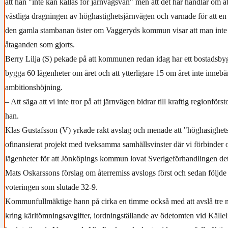
att han "inte kan kallas för järnvägsvän" men att det här handlar om at
västliga dragningen av höghastighetsjärnvägen och varnade för att en 
den gamla stambanan öster om Vaggeryds kommun visar att man inte s
åtaganden som gjorts.
Berry Lilja (S) pekade på att kommunen redan idag har ett bostadsb
bygga 60 lägenheter om året och att ytterligare 15 om året inte innebä
ambitionshöjning.
– Att säga att vi inte tror på att järnvägen bidrar till kraftig regionför
han.
Klas Gustafsson (V) yrkade rakt avslag och menade att "höghasighets
ofinansierat projekt med tveksamma samhällsvinster där vi förbinder 
lägenheter för att Jönköpings kommun lovat Sverigeförhandlingen det
Mats Oskarssons förslag om återremiss avslogs först och sedan följd
voteringen som slutade 32-9.
Kommunfullmäktige hann på cirka en timme också med att avslå tre 
kring kärltömningsavgifter, iordningställande av ödetomten vid Källeli