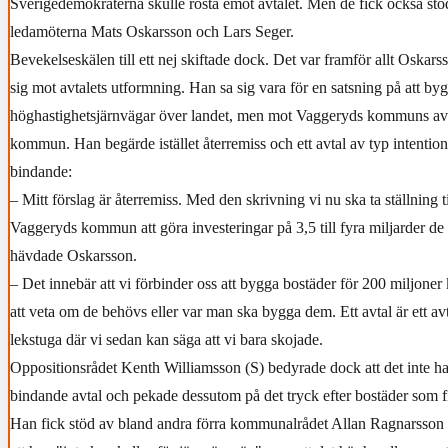
Sverigedemokraterna skulle rösta emot avtalet. Men de fick också stö
ledamöterna Mats Oskarsson och Lars Seger.
Bevekelseskälen till ett nej skiftade dock. Det var framför allt Oska
sig mot avtalets utformning. Han sa sig vara för en satsning på att byg
höghastighetsjärnvägar över landet, men mot Vaggeryds kommuns av
kommun. Han begärde istället återremiss och ett avtal av typ intention
bindande:
– Mitt förslag är återremiss. Med den skrivning vi nu ska ta ställning ti
Vaggeryds kommun att göra investeringar på 3,5 till fyra miljarder 
hävdade Oskarsson.
– Det innebär att vi förbinder oss att bygga bostäder för 200 miljoner
att veta om de behövs eller var man ska bygga dem. Ett avtal är ett av
lekstuga där vi sedan kan säga att vi bara skojade.
Oppositionsrådet Kenth Williamsson (S) bedyrade dock att det inte h
bindande avtal och pekade dessutom på det tryck efter bostäder som f
Han fick stöd av bland andra förra kommunalrådet Allan Ragnarsson