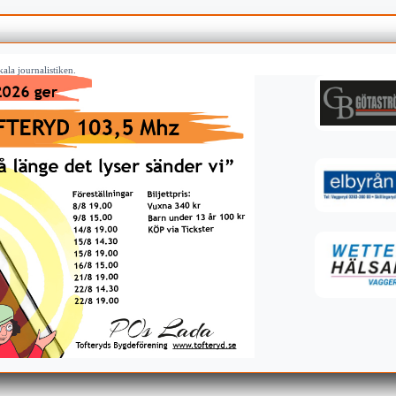
ala journalistiken.