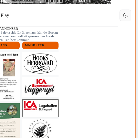
Play
 ANNONSER
i detta sidofält är reklam från de företag
ationer som valt att sponsra den lokala
iken i sin hemkommun.
MANG
MAT/DRYCK