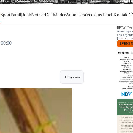
r
Sport
Familj
Jobb
Notiser
Det händer
Annonsera
Veckans lunch
Kontakt
BETALDA
Annonsytor 
och organis
journalist
 00:00
EVENE
Lyssna