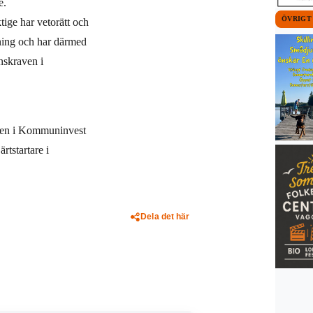
e.
ÖVRIGT
ige har vetorätt och
ggning och har därmed
ynskraven i
sen i Kommuninvest
rtstartare i
Dela det här