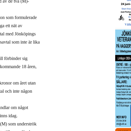
d av de två (M)-
rsson som formulerade
ga ett nät av
tal med Jönköpings
savtal som inte är lika
ll förbinder sig
de kommande 18 åren,
 kronor om året utan
tal och inte någon
andlar om något
inns idag.
 (M) som underströk