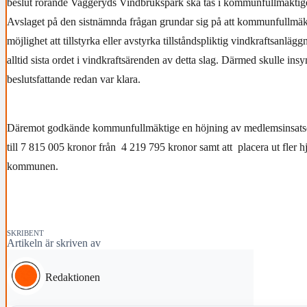
beslut rörande Vaggeryds Vindbrukspark ska tas i kommunfullmäktig
Avslaget på den sistnämnda frågan grundar sig på att kommunfullmäkt
möjlighet att tillstyrka eller avstyrka tillståndspliktig vindkraftsanlä
alltid sista ordet i vindkraftsärenden av detta slag. Därmed skulle ins
beslutsfattande redan var klara.
Däremot godkände kommunfullmäktige en höjning av medlemsinsat
till 7 815 005 kronor från 4 219 795 kronor samt att placera ut fler hjä
kommunen.
SKRIBENT
Artikeln är skriven av
Redaktionen