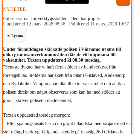
NYHETER
Polisen varnar för verktygsstölder – flera har gripits
Uppdaterad 12 mars, 2026 08:36
·
Publicerad 11 mars, 2026 10:37
Lyssna
Under förmiddagen skickade polisen i Värnamo ut sms till
olika grannsamverkanområden där de vill uppmana till
vaksamhet. Texten uppdaterad kl 08.30 torsdag.
”Senaste dygnet har vi haft flera stölder av handverktyg från
företagsbilar. Stölderna har skett från bilar i Gislaved, Anderstorp
och Rydaholm. Vi uppmanar alla till extra vaksamhet och att tipsa
polisen direkt om något observeras som kan ha med stölder att
göra”, skriver polisen i meddelandet.
Texten uppdaterad torsdag morgon:
– Efter spaningsinsats har vi nu gripit utländska medborgare med en
stor mängd verktyg. Gripande skedde på riksväg 26 i Gislaveds