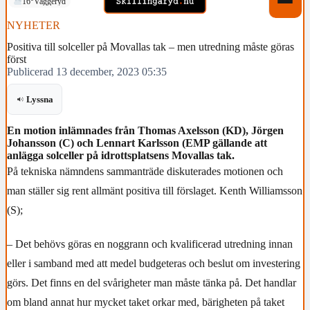
16°
Vaggeryd
NYHETER
Positiva till solceller på Movallas tak – men utredning måste göras
först
Publicerad 13 december, 2023 05:35
Lyssna
En motion inlämnades från Thomas Axelsson (KD), Jörgen
Johansson (C) och Lennart Karlsson (EMP gällande att
anlägga solceller på idrottsplatsens Movallas tak.
På tekniska nämndens sammanträde diskuterades motionen och
man ställer sig rent allmänt positiva till förslaget. Kenth Williamsson
(S);
– Det behövs göras en noggrann och kvalificerad utredning innan
eller i samband med att medel budgeteras och beslut om investering
görs. Det finns en del svårigheter man måste tänka på. Det handlar
om bland annat hur mycket taket orkar med, bärigheten på taket