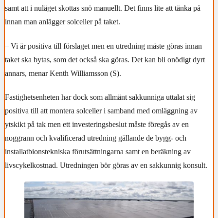
samt att i nuläget skottas snö manuellt. Det finns lite att tänka på
innan man anlägger solceller på taket.
– Vi är positiva till förslaget men en utredning måste göras innan
taket ska bytas, som det också ska göras. Det kan bli onödigt dyrt
annars, menar Kenth Williamsson (S).
Fastighetsenheten har dock som allmänt sakkunniga uttalat sig
positiva till att montera solceller i samband med omläggning av
ytskikt på tak men ett investeringsbeslut måste föregås av en
noggrann och kvalificerad utredning gällande de bygg- och
installatbionstekniska förutsättningarna samt en beräkning av
livscykelkostnad. Utredningen bör göras av en sakkunnig konsult.