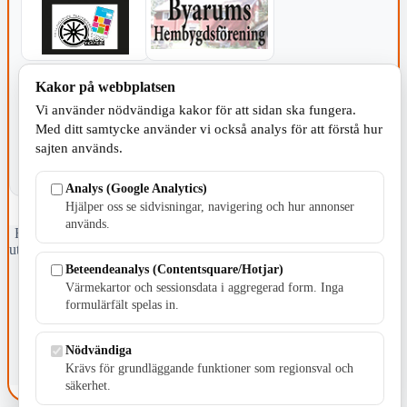
KOMMUNEN
Kakor på webbplatsen
Vi använder nödvändiga kakor för att sidan ska fungera.
Med ditt samtycke använder vi också analys för att förstå hur
sajten används.
Analys (Google Analytics)
Hjälper oss se sidvisningar, navigering och hur annonser
används.
Fristående webbtidningsföretag grundat 1991 som sedan 2002 ger
ut tidningen Skillingaryd.nu och 2010 lanserades Värnamo.nu. Från
april 2026 omfattar Skillingaryd.nu tre kommuner: Gnosjö,
Beteendeanalys (Contentsquare/Hotjar)
Värnamo och Vaggeryds kommun.
Värmekartor och sessionsdata i aggregerad form. Inga
formulärfält spelas in.
Kontakta oss
E-post: redaktionen@skillingaryd.nu
Postadress: Gisslaköp 1, 568 92 Skillingaryd
Nödvändiga
Krävs för grundläggande funktioner som regionsval och
Kakinställningar
säkerhet.