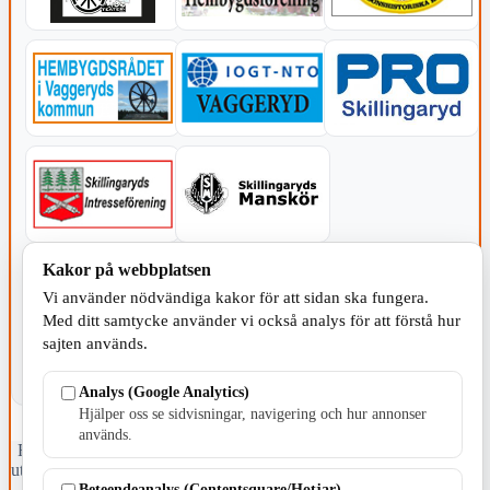
Kakor på webbplatsen
KOMMUNEN
Vi använder nödvändiga kakor för att sidan ska fungera.
Med ditt samtycke använder vi också analys för att förstå hur
sajten används.
Analys (Google Analytics)
Hjälper oss se sidvisningar, navigering och hur annonser
används.
Fristående webbtidningsföretag grundat 1991 som sedan 2002 ger
ut tidningen Skillingaryd.nu och 2010 lanserades Värnamo.nu. Från
Beteendeanalys (Contentsquare/Hotjar)
april 2026 omfattar Skillingaryd.nu tre kommuner: Gnosjö,