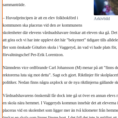
sammanträde.
– Huvudprincipen är att en elev folkbokförd i
Arkivbild
kommunen ska placeras vid den av kommunens
skolenheter där elevens vårdnadshavare önskar att eleven ska gå. Det
att göra och vi har inte upplevt det här ”bekymret” tidigare tills alldel
fler som önskade Götafors skola i Vaggeryd, än vad vi hade plats för,
förvaltningschef Per-Erik Lorentzon.
Nämndens vice ordförande Carl Johansson (M) menar på att ”finns det
rektorerna luta sig mot detta”. Sagt och gjort. Riktlinjer för skolplace
politiker. Nedan finns några axplock ur de nya riktlinjerna gällande s
Vårdnadshavarens önskemål får dock inte gå ut över en annan elevs rätt
en skola nära hemmet. I Vaggeryds kommun innebär det att eleverna i 
placeras vid en skolenhet som ligger mer än två kilometer från hemmet
önskar en skola som ligger längre bort. I det fall det inte är möjligt att 