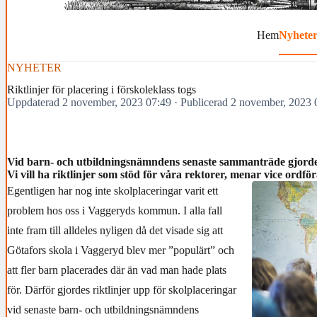
Hem
Nyhete
NYHETER
Riktlinjer för placering i förskoleklass togs
Uppdaterad 2 november, 2023 07:49
·
Publicerad 2 november, 2023 
Vid barn- och utbildningsnämndens senaste sammanträde gjordes 
Vi vill ha riktlinjer som stöd för våra rektorer, menar vice ordf
Egentligen har nog inte skolplaceringar varit ett
problem hos oss i Vaggeryds kommun. I alla fall
inte fram till alldeles nyligen då det visade sig att
Götafors skola i Vaggeryd blev mer ”populärt” och
att fler barn placerades där än vad man hade plats
för. Därför gjordes riktlinjer upp för skolplaceringar
vid senaste barn- och utbildningsnämndens