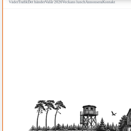
Väder
Trafik
Det händer
Valår 2026
Veckans lunch
Annonsera
Kontakt