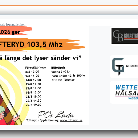
ala journalistiken.