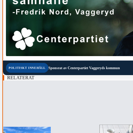
Sponsrat av
Centerpartiet Vaggeryds kommun
POLITISKT INNEHÅLL
RELATERAT