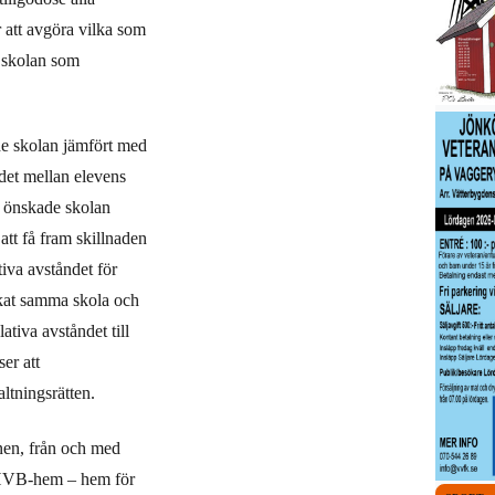
 att avgöra vilka som
a skolan som
ade skolan jämfört med
ndet mellan elevens
n önskade skolan
att få fram skillnaden
tiva avståndet för
kat samma skola och
ativa avståndet till
er att
altningsrätten.
nen, från och med
på HVB-hem –
hem för