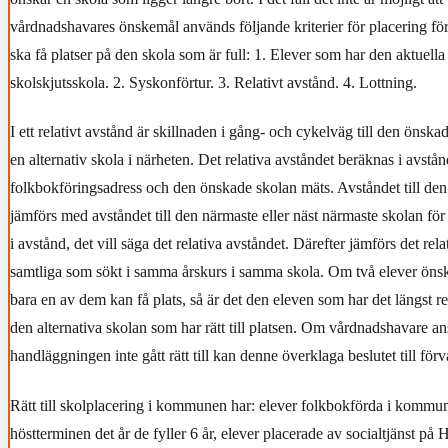
vårdnadshavares önskemål används följande kriterier för placering för
ska få platser på den skola som är full: 1. Elever som har den aktuell
skolskjutsskola. 2. Syskonförtur. 3. Relativt avstånd. 4. Lottning.
I ett relativt avstånd är skillnaden i gång- och cykelväg till den önsk
en alternativ skola i närheten. Det relativa avståndet beräknas i avstå
folkbokföringsadress och den önskade skolan mäts. Avståndet till de
jämförs med avståndet till den närmaste eller näst närmaste skolan för 
i avstånd, det vill säga det relativa avståndet. Därefter jämförs det rela
samtliga som sökt i samma årskurs i samma skola. Om två elever öns
bara en av dem kan få plats, så är det den eleven som har det längst rel
den alternativa skolan som har rätt till platsen. Om vårdnadshavare ans
handläggningen inte gått rätt till kan denne överklaga beslutet till förv
Rätt till skolplacering i kommunen har: elever folkbokförda i kommu
höstterminen det år de fyller 6 år, elever placerade av socialtjänst 