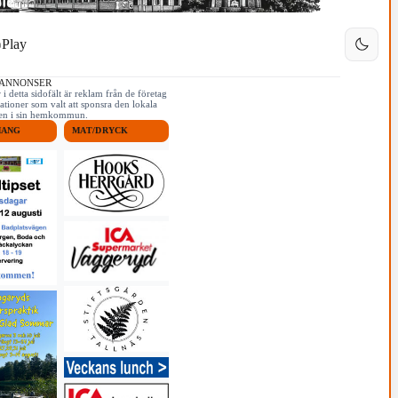
Play
 ANNONSER
i detta sidofält är reklam från de företag
ationer som valt att sponsra den lokala
iken i sin hemkommun.
MANG
MAT/DRYCK