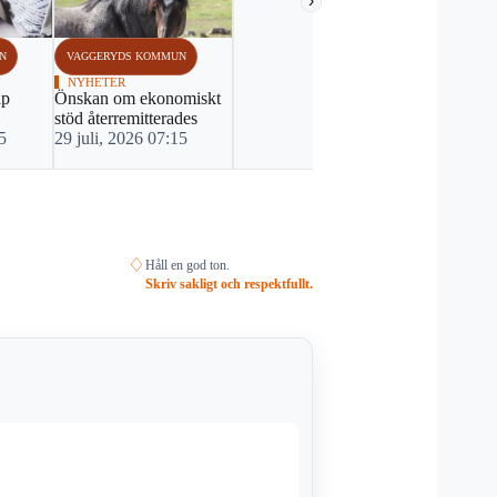
›
N
VAGGERYDS KOMMUN
VAGGERYDS
NYHETER
NYHETER
ap
Önskan om ekonomiskt
Vaggeryd m
stöd återremitterades
satsa på bar
5
29 juli, 2026 07:15
22 juli, 20
♢
Håll en god ton.
Skriv sakligt och respektfullt.