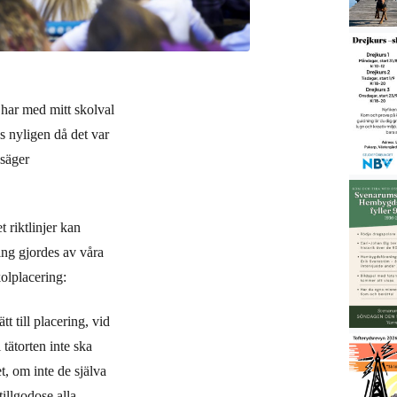
 har med mitt skolval
es nyligen då det var
 säger
 riktlinjer kan
ring gjordes av våra
kolplacering:
 till placering, vid
tätorten inte ska
, om inte de själva
tillgodose alla