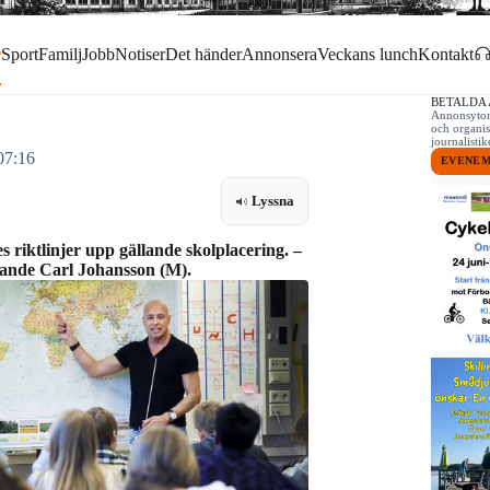
r
Sport
Familj
Jobb
Notiser
Det händer
Annonsera
Veckans lunch
Kontakt
BETALDA
Annonsytor 
och organis
journalist
07:16
EVENE
Lyssna
riktlinjer upp gällande skolplacering. –
örande Carl Johansson (M).