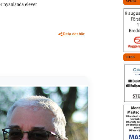
SPORT
er nyanlända elever
Dela det här
JOBB