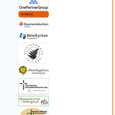
 KOMMUN
VAGGERYDS KOMMUN
KYRKOR
NYHETER
åste våga
Oenighet kring utökad
nfamiljer
skolskjuts vid skolval
26 15:23
22 juli, 2026 13:31