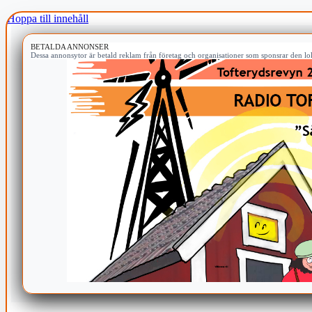
Hoppa till innehåll
BETALDA ANNONSER
Dessa annonsytor är betald reklam från företag och organisationer som sponsrar den lok