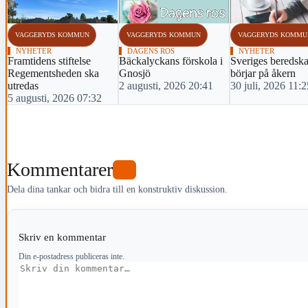
‹
VAGGERYDS KOMMUN
VAGGERYDS KOMMUN
VAGGERYDS KOMMU
NYHETER
DAGENS ROS
NYHETER
Framtidens stiftelse
Bäckalyckans förskola i
Sveriges beredsk
Regementsheden ska
Gnosjö
börjar på åkern
utredas
2 augusti, 2026 20:41
30 juli, 2026 11:2
5 augusti, 2026 07:32
Kommentarer
1
Dela dina tankar och bidra till en konstruktiv diskussion.
Skriv en kommentar
Din e-postadress publiceras inte.
Kommentar