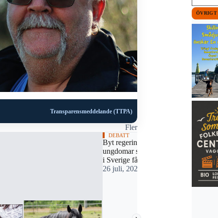
ÖVRIGT
Transparensmeddelande (TTPA)
Fler
DEBATT
Byt regering så att
ungdomar som vuxit upp
i Sverige får stanna
26 juli, 2026 19:02