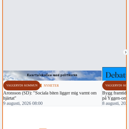
›
VAGGERYDS KOMMUN
NYHETER
VAGGERYDS KO
Aronsson (SD): "Sociala biten ligger mig varmt om
Bygg framtidens
hjärtat"
på Yggen-omr
9 augusti, 2026 08:00
8 augusti, 202