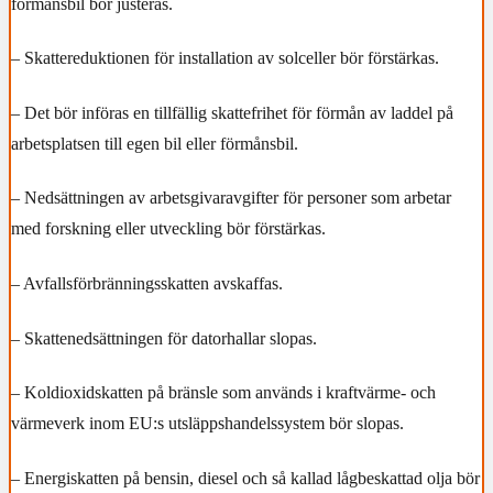
förmånsbil bör justeras.
– Skattereduktionen för installation av solceller bör förstärkas.
– Det bör införas en tillfällig skattefrihet för förmån av laddel på
arbetsplatsen till egen bil eller förmånsbil.
– Nedsättningen av arbetsgivaravgifter för personer som arbetar
med forskning eller utveckling bör förstärkas.
– Avfallsförbränningsskatten avskaffas.
– Skattenedsättningen för datorhallar slopas.
– Koldioxidskatten på bränsle som används i kraftvärme- och
värmeverk inom EU:s utsläppshandelssystem bör slopas.
– Energiskatten på bensin, diesel och så kallad lågbeskattad olja bör