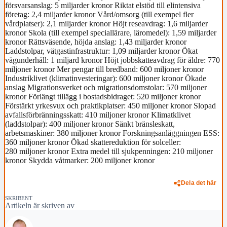
försvarsanslag: 5 miljarder kronor Riktat elstöd till elintensiva
företag: 2,4 miljarder kronor Vård/omsorg (till exempel fler
vårdplatser): 2,1 miljarder kronor Höjt reseavdrag: 1,6 miljarder
kronor Skola (till exempel speciallärare, läromedel): 1,59 miljarder
kronor Rättsväsende, höjda anslag: 1,43 miljarder kronor
Laddstolpar, vätgastinfrastruktur: 1,09 miljarder kronor Ökat
vägunderhåll: 1 miljard kronor Höjt jobbskatteavdrag för äldre: 770
miljoner kronor Mer pengar till bredband: 600 miljoner kronor
Industriklivet (klimatinvesteringar): 600 miljoner kronor Ökade
anslag Migrationsverket och migrationsdomstolar: 570 miljoner
kronor Förlängt tillägg i bostadsbidraget: 520 miljoner kronor
Förstärkt yrkesvux och praktikplatser: 450 miljoner kronor Slopad
avfallsförbränningsskatt: 410 miljoner kronor Klimatklivet
(laddstolpar): 400 miljoner kronor Sänkt bränsleskatt,
arbetsmaskiner: 380 miljoner kronor Forskningsanläggningen ESS:
360 miljoner kronor Ökad skattereduktion för solceller:
280 miljoner kronor Extra medel till sjukpenningen: 210 miljoner
kronor Skydda våtmarker: 200 miljoner kronor
Dela det här
SKRIBENT
Artikeln är skriven av