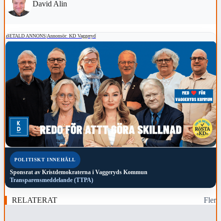
David Alin
BETALD ANNONS
|
Annonsör: KD Vaggeryd
POLITISKT INNEHÅLL
Sponsrat av
Kristdemokraterna i Vaggeryds Kommun
Transparensmeddelande (TTPA)
RELATERAT
Fler