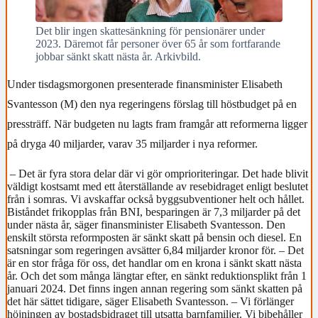
Det blir ingen skattesänkning för pensionärer under
2023. Däremot får personer över 65 år som fortfarande
jobbar sänkt skatt nästa år. Arkivbild.
Under tisdagsmorgonen presenterade finansminister Elisabeth
Svantesson (M) den nya regeringens förslag till höstbudget på en
pressträff. När budgeten nu lagts fram framgår att reformerna ligger
på dryga 40 miljarder, varav 35 miljarder i nya reformer.
– Det är fyra stora delar där vi gör omprioriteringar. Det hade blivit
väldigt kostsamt med ett återställande av resebidraget enligt beslutet
från i somras. Vi avskaffar också byggsubventioner helt och hållet.
Biståndet frikopplas från BNI, besparingen är 7,3 miljarder på det
under nästa år, säger finansminister Elisabeth Svantesson. Den
enskilt största reformposten är sänkt skatt på bensin och diesel. En
satsningar som regeringen avsätter 6,84 miljarder kronor för. – Det
är en stor fråga för oss, det handlar om en krona i sänkt skatt nästa
år. Och det som många längtar efter, en sänkt reduktionsplikt från 1
januari 2024. Det finns ingen annan regering som sänkt skatten på
det här sättet tidigare, säger Elisabeth Svantesson. – Vi förlänger
höjningen av bostadsbidraget till utsatta barnfamiljer. Vi bibehåller