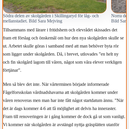
Södra delen av skolgården i Skillingaryd för låg- och
Norra del
mellanstadiet. Bild Sara Mejving
Bild Sara
Tillsammans med lärare i fritidshem och elevrådet skissades det
fram ett förslag och önskemål om hur den nya skolgården skulle se
ut. Arbetet skulle göras i samband med att man behöver byta rör
som ligger under skolgården. Då, i brevet, utlovades ”en helt ny
och fin skolgård lagom till våren, något som våra elever verkligen
förtjänar”.
Men så blev det inte. När vårterminen började informerade
Fågelforsskolan vårdnadshavarna att skolgården kommer under
våren renoveras men man har inte fått något startdatum ännu. ”När
det är dags kommer 4-6 att få möjlighet att delvis ha inneraster.
Fram till renoveringen är i gång kommer de dock gå ut som vanligt.
Vi kommer när skolgården är avstängd nyttja gräsplätten utanför