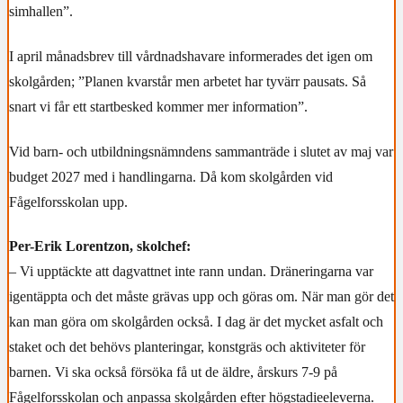
simhallen”.
I april månadsbrev till vårdnadshavare informerades det igen om
skolgården; ”Planen kvarstår men arbetet har tyvärr pausats. Så
snart vi får ett startbesked kommer mer information”.
Vid barn- och utbildningsnämndens sammanträde i slutet av maj var
budget 2027 med i handlingarna. Då kom skolgården vid
Fågelforsskolan upp.
Per-Erik Lorentzon, skolchef:
– Vi upptäckte att dagvattnet inte rann undan. Dräneringarna var
igentäppta och det måste grävas upp och göras om. När man gör det
kan man göra om skolgården också. I dag är det mycket asfalt och
staket och det behövs planteringar, konstgräs och aktiviteter för
barnen. Vi ska också försöka få ut de äldre, årskurs 7-9 på
Fågelforsskolan och anpassa skolgården efter högstadieeleverna.