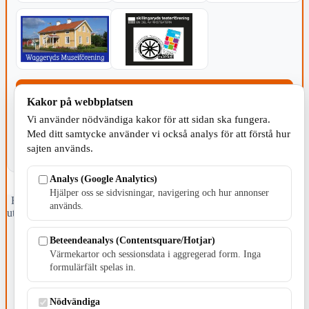
KOMMUNEN
Kakor på webbplatsen
Vi använder nödvändiga kakor för att sidan ska fungera.
Med ditt samtycke använder vi också analys för att förstå hur
sajten används.
Analys (Google Analytics)
Hjälper oss se sidvisningar, navigering och hur annonser
Fristående webbtidningsföretag grundat 1991 som sedan 2002 ger
används.
ut tidningen Skillingaryd.nu och 2010 lanserades Värnamo.nu. Från
april 2026 omfattar Skillingaryd.nu tre kommuner: Gnosjö,
Värnamo och Vaggeryds kommun.
Beteendeanalys (Contentsquare/Hotjar)
Värmekartor och sessionsdata i aggregerad form. Inga
Kontakta oss
formulärfält spelas in.
E-post: redaktionen@skillingaryd.nu
Postadress: Gisslaköp 1, 568 92 Skillingaryd
Nödvändiga