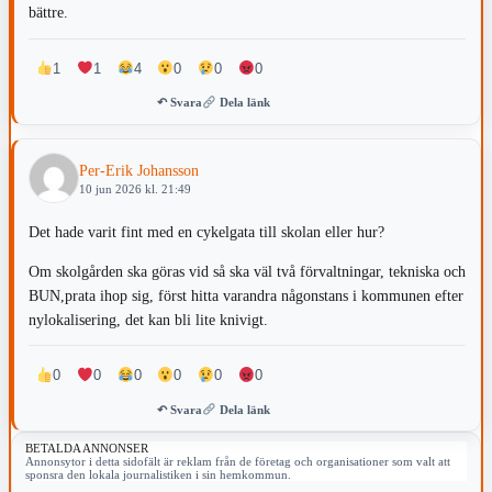
bättre.
1
1
4
0
0
0
↶ Svara
Dela länk
Per-Erik Johansson
10 jun 2026 kl. 21:49
Det hade varit fint med en cykelgata till skolan eller hur?
Om skolgården ska göras vid så ska väl två förvaltningar, tekniska och
BUN,prata ihop sig, först hitta varandra någonstans i kommunen efter
nylokalisering, det kan bli lite knivigt.
0
0
0
0
0
0
↶ Svara
Dela länk
BETALDA ANNONSER
Annonsytor i detta sidofält är reklam från de företag och organisationer som valt att
sponsra den lokala journalistiken i sin hemkommun.