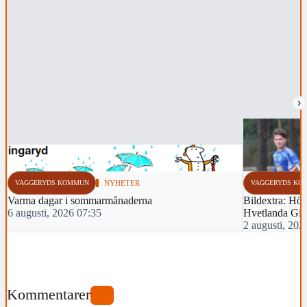
›
VAGGERYDS KOMMUN
NYHETER
VAGGERYDS KO
Varma dagar i sommarmånaderna
Bildextra: Hös
6 augusti, 2026 07:35
Hvetlanda Gif
2 augusti, 202
Kommentarer
0