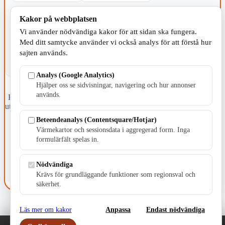
KOMMUNEN
Kakor på webbplatsen
Vi använder nödvändiga kakor för att sidan ska fungera.
Med ditt samtycke använder vi också analys för att förstå hur
sajten används.
Analys (Google Analytics)
Hjälper oss se sidvisningar, navigering och hur annonser
används.
Fristående webbtidningsföretag grundat 1991 som sedan 2002 ger
ut tidningen Skillingaryd.nu och 2010 lanserades Värnamo.nu. Från
april 2026 omfattar Skillingaryd.nu tre kommuner: Gnosjö,
Beteendeanalys (Contentsquare/Hotjar)
Värnamo och Vaggeryds kommun.
Värmekartor och sessionsdata i aggregerad form. Inga
formulärfält spelas in.
Kontakta oss
E-post: redaktionen@skillingaryd.nu
Postadress: Gisslaköp 1, 568 92 Skillingaryd
Nödvändiga
Krävs för grundläggande funktioner som regionsval och
Kakinställningar
säkerhet.
Läs mer om kakor
Anpassa
Endast nödvändiga