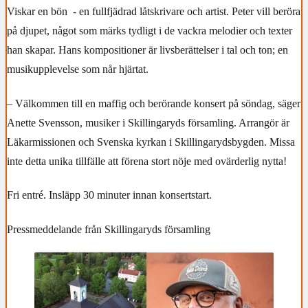
Viskar en bön - en fullfjädrad låtskrivare och artist. Peter vill beröra
på djupet, något som märks tydligt i de vackra melodier och texter
han skapar. Hans kompositioner är livsberättelser i tal och ton; en
musikupplevelse som når hjärtat.
– Välkommen till en maffig och berörande konsert på söndag, säger
Anette Svensson, musiker i Skillingaryds församling. Arrangör är
Läkarmissionen och Svenska kyrkan i Skillingarydsbygden. Missa
inte detta unika tillfälle att förena stort nöje med ovärderlig nytta!
Fri entré. Insläpp 30 minuter innan konsertstart.
Pressmeddelande från Skillingaryds församling