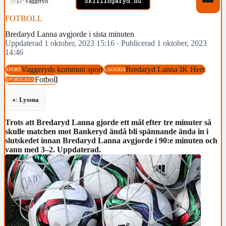
17°
Vaggeryd
FOTBOLL
Bredaryd Lanna avgjorde i sista minuten
Uppdaterad 1 oktober, 2023 15:16
·
Publicerad 1 oktober, 2023
14:46
Vaggeryds kommun sport
Bredaryd Lanna IK Herr
SPORT
LAGSIDA
Fotboll
SPORTGREN
Lyssna
Trots att Bredaryd Lanna gjorde ett mål efter tre minuter så
skulle matchen mot Bankeryd ändå bli spännande ända in i
slutskedet innan Bredaryd Lanna avgjorde i 90:e minuten och
vann med 3–2. Uppdaterad.