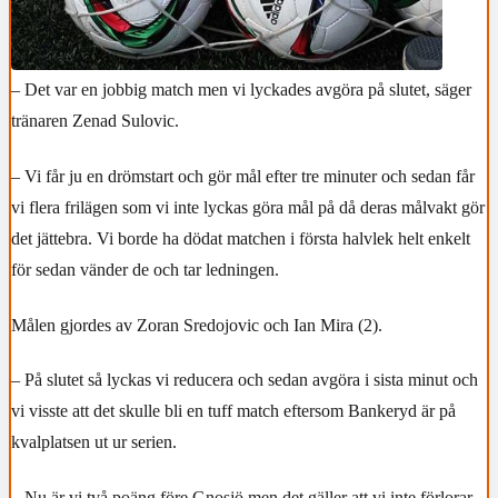
– Det var en jobbig match men vi lyckades avgöra på slutet, säger
tränaren Zenad Sulovic.
– Vi får ju en drömstart och gör mål efter tre minuter och sedan får
vi flera frilägen som vi inte lyckas göra mål på då deras målvakt gör
det jättebra. Vi borde ha dödat matchen i första halvlek helt enkelt
för sedan vänder de och tar ledningen.
Målen gjordes av Zoran Sredojovic och Ian Mira (2).
– På slutet så lyckas vi reducera och sedan avgöra i sista minut och
vi visste att det skulle bli en tuff match eftersom Bankeryd är på
kvalplatsen ut ur serien.
– Nu är vi två poäng före Gnosjö men det gäller att vi inte förlorar