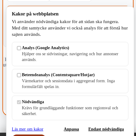
KOMMUNEN
Kakor på webbplatsen
Vi använder nödvändiga kakor för att sidan ska fungera.
Med ditt samtycke använder vi också analys för att förstå hur
sajten används.
Analys (Google Analytics)
Hjälper oss se sidvisningar, navigering och hur annonser
Fristående webbtidningsföretag grundat 1991 som sedan 2002 ger
används.
ut tidningen Skillingaryd.nu och 2010 lanserades Värnamo.nu. Från
april 2026 omfattar Skillingaryd.nu tre kommuner: Gnosjö,
Beteendeanalys (Contentsquare/Hotjar)
Värnamo och Vaggeryds kommun.
Värmekartor och sessionsdata i aggregerad form. Inga
Kontakta oss
formulärfält spelas in.
E-post: redaktionen@skillingaryd.nu
Postadress: Gisslaköp 1, 568 92 Skillingaryd
Nödvändiga
Kakinställningar
Krävs för grundläggande funktioner som regionsval och
säkerhet.
Läs mer om kakor
Anpassa
Endast nödvändiga