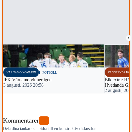
›
VÄRNAMO KOMMUN
FOTBOLL
VAGGERYDS KO
IFK Värnamo vinner igen
Bildextra: Hös
3 augusti, 2026 20:58
Hvetlanda Gif
2 augusti, 202
Kommentarer
0
Dela dina tankar och bidra till en konstruktiv diskussion.