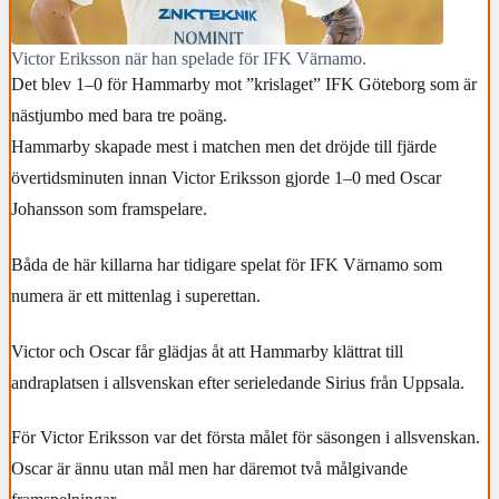
Victor Eriksson när han spelade för IFK Värnamo.
Det blev 1–0 för Hammarby mot ”krislaget” IFK Göteborg som är
nästjumbo med bara tre poäng.
Hammarby skapade mest i matchen men det dröjde till fjärde
övertidsminuten innan Victor Eriksson gjorde 1–0 med Oscar
Johansson som framspelare.
Båda de här killarna har tidigare spelat för IFK Värnamo som
numera är ett mittenlag i superettan.
Victor och Oscar får glädjas åt att Hammarby klättrat till
andraplatsen i allsvenskan efter serieledande Sirius från Uppsala.
För Victor Eriksson var det första målet för säsongen i allsvenskan.
Oscar är ännu utan mål men har däremot två målgivande