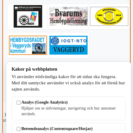
KOMMUNEN
Kakor på webbplatsen
Vi använder nödvändiga kakor för att sidan ska fungera.
Med ditt samtycke använder vi också analys för att förstå hur
sajten används.
Analys (Google Analytics)
Hjälper oss se sidvisningar, navigering och hur annonser
används.
Fristående webbtidningsföretag grundat 1991 som sedan 2002 ger
ut tidningen Skillingaryd.nu och 2010 lanserades Värnamo.nu. Från
april 2026 omfattar Skillingaryd.nu tre kommuner: Gnosjö,
Beteendeanalys (Contentsquare/Hotjar)
Värnamo och Vaggeryds kommun.