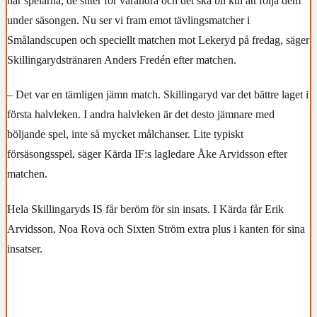
här spelarna, de sliter för varandra och det ska bli kul att följa dem
under säsongen. Nu ser vi fram emot tävlingsmatcher i
Smålandscupen och speciellt matchen mot Lekeryd på fredag, säger
Skillingarydstränaren Anders Fredén efter matchen.
– Det var en tämligen jämn match. Skillingaryd var det bättre laget i
första halvleken. I andra halvleken är det desto jämnare med
böljande spel, inte så mycket målchanser. Lite typiskt
försäsongsspel, säger Kärda IF:s lagledare Åke Arvidsson efter
matchen.
Hela Skillingaryds IS får beröm för sin insats. I Kärda får Erik
Arvidsson, Noa Rova och Sixten Ström extra plus i kanten för sina
insatser.