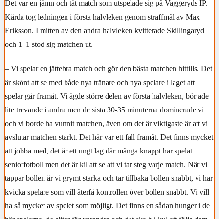
Det var en jämn och tät match som utspelade sig på Vaggeryds IP.
Kärda tog ledningen i första halvleken genom straffmål av Max
Eriksson. I mitten av den andra halvleken kvitterade Skillingaryd
och 1–1 stod sig matchen ut.
– Vi spelar en jättebra match och gör den bästa matchen hittills. Det
är skönt att se med både nya tränare och nya spelare i laget att
spelar går framåt. Vi ägde större delen av första halvleken, började
lite trevande i andra men de sista 30-35 minuterna dominerade vi
och vi borde ha vunnit matchen, även om det är viktigaste är att vi
avslutar matchen starkt. Det här var ett fall framåt. Det finns mycket
att jobba med, det är ett ungt lag där många knappt har spelat
seniorfotboll men det är kil att se att vi tar steg varje match. När vi
tappar bollen är vi grymt starka och tar tillbaka bollen snabbt, vi har
kvicka spelare som vill återfå kontrollen över bollen snabbt. Vi vill
ha så mycket av spelet som möjligt. Det finns en sådan hunger i de