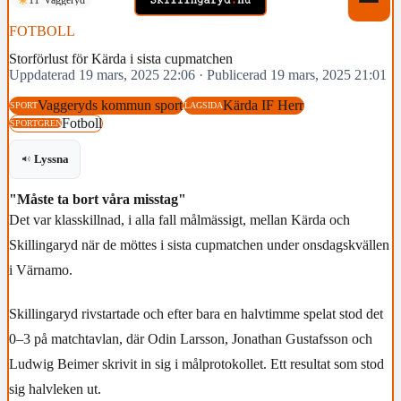
FOTBOLL
Storförlust för Kärda i sista cupmatchen
Uppdaterad 19 mars, 2025 22:06
·
Publicerad 19 mars, 2025 21:01
Vaggeryds kommun sport
Kärda IF Herr
SPORT
LAGSIDA
Fotboll
SPORTGREN
Lyssna
"Måste ta bort våra misstag"
Det var klasskillnad, i alla fall målmässigt, mellan Kärda och
Skillingaryd när de möttes i sista cupmatchen under onsdagskvällen
i Värnamo.
Skillingaryd rivstartade och efter bara en halvtimme spelat stod det
0–3 på matchtavlan, där Odin Larsson, Jonathan Gustafsson och
Ludwig Beimer skrivit in sig i målprotokollet. Ett resultat som stod
sig halvleken ut.