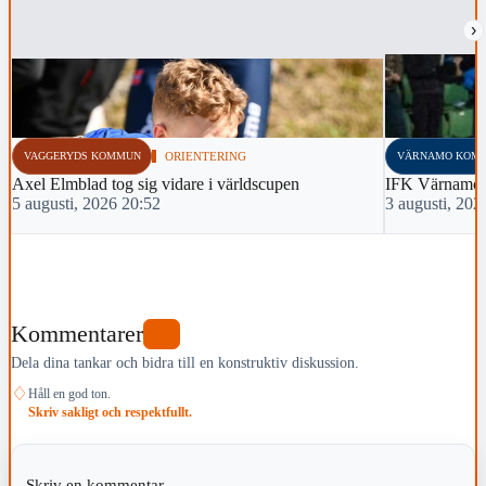
›
VAGGERYDS KOMMUN
ORIENTERING
VÄRNAMO KOM
Axel Elmblad tog sig vidare i världscupen
IFK Värnamo 
5 augusti, 2026 20:52
3 augusti, 202
Kommentarer
0
Dela dina tankar och bidra till en konstruktiv diskussion.
♢
Håll en god ton.
Skriv sakligt och respektfullt.
Skriv en kommentar