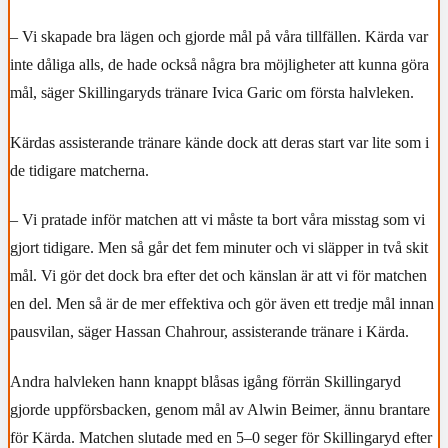
– Vi skapade bra lägen och gjorde mål på våra tillfällen. Kärda var
inte dåliga alls, de hade också några bra möjligheter att kunna göra
mål, säger Skillingaryds tränare Ivica Garic om första halvleken.
Kärdas assisterande tränare kände dock att deras start var lite som i
de tidigare matcherna.
– Vi pratade inför matchen att vi måste ta bort våra misstag som vi
gjort tidigare. Men så går det fem minuter och vi släpper in två skit
mål. Vi gör det dock bra efter det och känslan är att vi för matchen
en del. Men så är de mer effektiva och gör även ett tredje mål innan
pausvilan, säger Hassan Chahrour, assisterande tränare i Kärda.
Andra halvleken hann knappt blåsas igång förrän Skillingaryd
gjorde uppförsbacken, genom mål av Alwin Beimer, ännu brantare
för Kärda. Matchen slutade med en 5–0 seger för Skillingaryd efter