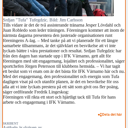
Srdjan "Tufa" Tufegdzic. Bild: Jim Carlsson
Tills vidare är det de två assisterande tränarna Jesper Lövdahl och
Juan Robledo som leder träningen. Föreningen kommer att inom de
närmsta dagarna presentera den justerade organisationen runt
föreningens A-lag. – Med tanke på att vi planerade för ett längre
samarbete tillsammans, är det självklart en besvikelse att vi inte
lyckats bättre i våra prestationer och resultat. Srdjan Tufegdzic har
från den dagen han startade upp i IFK Värnamo, gett allt för
föreningen med sitt engagemang, lojalitet och professionalitet, säger
sportchefen Jörgen Petersson till klubbens hemsida. – Vi har tagit
ett beslut som vi enats om är det bästa för IFK Värnamo här och nu.
Med det engagemang, den professionalitet och energin som Tufa
dagligen visat på och utanför planen, är det en besvikelse för oss
alla att vi inte lyckats prestera på ett sätt som givit oss fler poäng,
säger ordförande Fredrik Lingeskog:
Föreningen vill rikta ett stort och hjärtligt tack till Tufa för hans
arbete och engagemang i IFK Värnamo.
Dela det här
SKRIBENT
Artikeln är skriven av