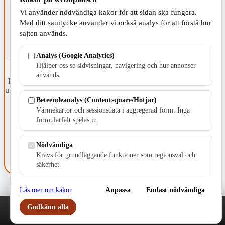
Vi använder nödvändiga kakor för att sidan ska fungera.
Med ditt samtycke använder vi också analys för att förstå hur
sajten används.
Analys (Google Analytics)
Hjälper oss se sidvisningar, navigering och hur annonser
används.
Fristående webbtidningsföretag grundat 1991 som sedan 2002 ger
ut tidningen Skillingaryd.nu och 2010 lanserades Värnamo.nu. Från
april 2026 omfattar Skillingaryd.nu tre kommuner: Gnosjö,
Beteendeanalys (Contentsquare/Hotjar)
Värnamo och Vaggeryds kommun.
Värmekartor och sessionsdata i aggregerad form. Inga
formulärfält spelas in.
Kontakta oss
E-post: redaktionen@skillingaryd.nu
Postadress: Gisslaköp 1, 568 92 Skillingaryd
Nödvändiga
Krävs för grundläggande funktioner som regionsval och
Kakinställningar
säkerhet.
Läs mer om kakor
Anpassa
Endast nödvändiga
Godkänn alla
Play
Nyheter
Sport
Familj
Meny