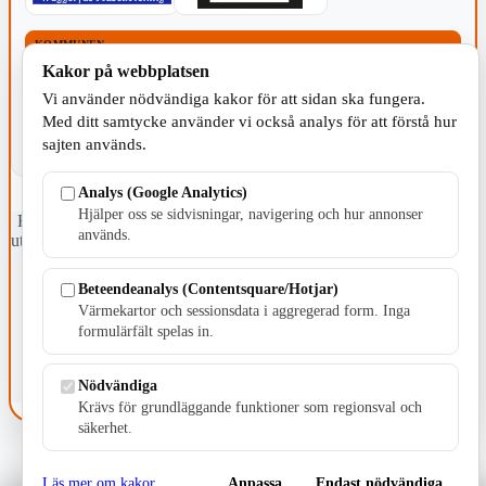
KOMMUNEN
Kakor på webbplatsen
Vi använder nödvändiga kakor för att sidan ska fungera.
Med ditt samtycke använder vi också analys för att förstå hur
sajten används.
Analys (Google Analytics)
Hjälper oss se sidvisningar, navigering och hur annonser
Fristående webbtidningsföretag grundat 1991 som sedan 2002 ger
används.
ut tidningen Skillingaryd.nu och 2010 lanserades Värnamo.nu. Från
april 2026 omfattar Skillingaryd.nu tre kommuner: Gnosjö,
Värnamo och Vaggeryds kommun.
Beteendeanalys (Contentsquare/Hotjar)
Värmekartor och sessionsdata i aggregerad form. Inga
Kontakta oss
formulärfält spelas in.
E-post: redaktionen@skillingaryd.nu
Postadress: Gisslaköp 1, 568 92 Skillingaryd
Nödvändiga
Kakinställningar
Krävs för grundläggande funktioner som regionsval och
säkerhet.
Läs mer om kakor
Anpassa
Endast nödvändiga