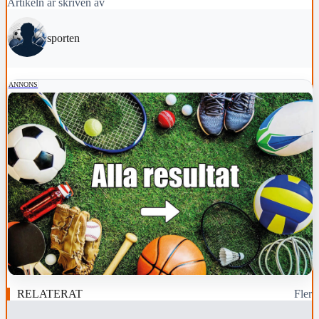
Artikeln är skriven av
sporten
ANNONS
RELATERAT
Fler