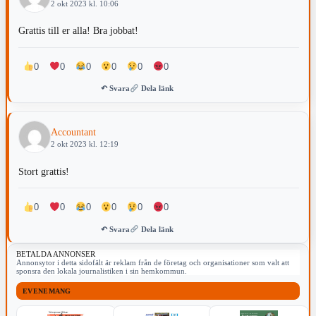
2 okt 2023 kl. 10:06
Grattis till er alla! Bra jobbat!
0
0
0
0
0
0
↶ Svara
Dela länk
Accountant
2 okt 2023 kl. 12:19
Stort grattis!
0
0
0
0
0
0
↶ Svara
Dela länk
BETALDA ANNONSER
Annonsytor i detta sidofält är reklam från de företag och organisationer som valt att
sponsra den lokala journalistiken i sin hemkommun.
EVENEMANG