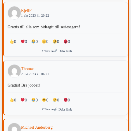
KjellF
1 okt 2023 kl. 20:22
Grattis till alla som bidragit till seriesegern!
0
0
0
0
0
0
↶ Svara
Dela länk
Thomas
2 okt 2023 kl. 06:21
Grattis! Bra jobbat!
0
0
0
0
0
0
↶ Svara
Dela länk
Michael Anderberg