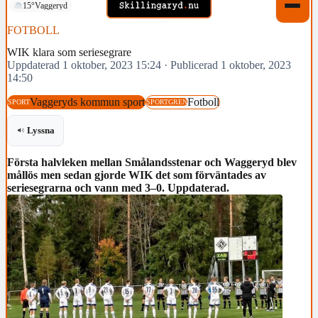
15°
Vaggeryd
FOTBOLL
WIK klara som seriesegrare
Uppdaterad 1 oktober, 2023 15:24
·
Publicerad 1 oktober, 2023
14:50
Vaggeryds kommun sport
Fotboll
SPORT
SPORTGREN
Lyssna
Första halvleken mellan Smålandsstenar och Waggeryd blev
mållös men sedan gjorde WIK det som förväntades av
seriesegrarna och vann med 3–0. Uppdaterad.