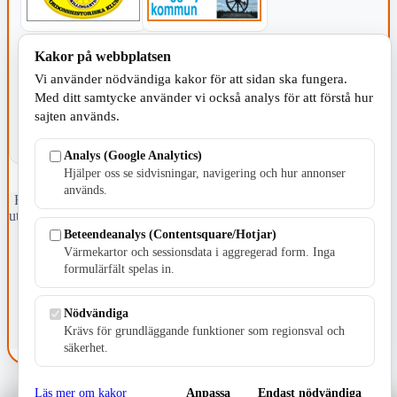
Kakor på webbplatsen
KOMMUNEN
Vi använder nödvändiga kakor för att sidan ska fungera.
Med ditt samtycke använder vi också analys för att förstå hur
sajten används.
Analys (Google Analytics)
Hjälper oss se sidvisningar, navigering och hur annonser
används.
Fristående webbtidningsföretag grundat 1991 som sedan 2002 ger
ut tidningen Skillingaryd.nu och 2010 lanserades Värnamo.nu. Från
april 2026 omfattar Skillingaryd.nu tre kommuner: Gnosjö,
Beteendeanalys (Contentsquare/Hotjar)
Värnamo och Vaggeryds kommun.
Värmekartor och sessionsdata i aggregerad form. Inga
formulärfält spelas in.
Kontakta oss
E-post: redaktionen@skillingaryd.nu
Postadress: Gisslaköp 1, 568 92 Skillingaryd
Nödvändiga
Krävs för grundläggande funktioner som regionsval och
Kakinställningar
säkerhet.
Läs mer om kakor
Anpassa
Endast nödvändiga