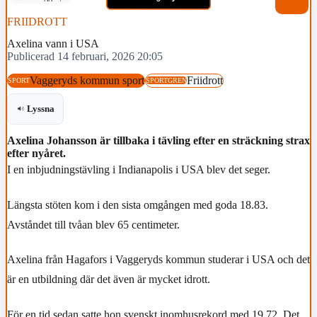
FRIIDROTT
Axelina vann i USA
Publicerad 14 februari, 2026 20:05
Vaggeryds kommun sport
Friidrott
SPORT
SPORTGREN
Lyssna
Axelina Johansson är tillbaka i tävling efter en sträckning strax
efter nyåret.
I en inbjudningstävling i Indianapolis i USA blev det seger.
Längsta stöten kom i den sista omgången med goda 18.83.
Avståndet till tvåan blev 65 centimeter.
Axelina från Hagafors i Vaggeryds kommun studerar i USA och det
är en utbildning där det även är mycket idrott.
För en tid sedan satte hon svenskt inomhusrekord med 19.72. Det