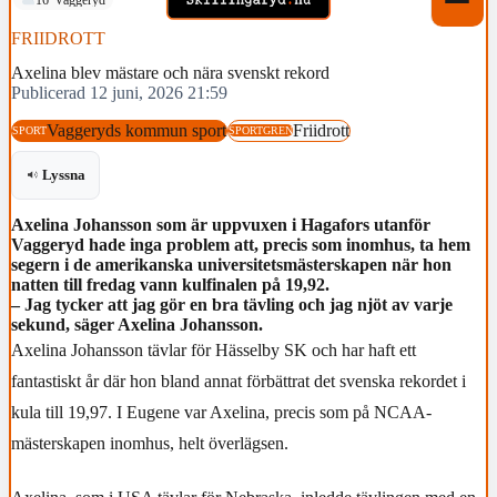
FRIIDROTT
Axelina blev mästare och nära svenskt rekord
Publicerad 12 juni, 2026 21:59
Vaggeryds kommun sport
Friidrott
SPORT
SPORTGREN
Lyssna
Axelina Johansson som är uppvuxen i Hagafors utanför
Vaggeryd hade inga problem att, precis som inomhus, ta hem
segern i de amerikanska universitetsmästerskapen när hon
natten till fredag vann kulfinalen på 19,92.
– Jag tycker att jag gör en bra tävling och jag njöt av varje
sekund, säger Axelina Johansson.
Axelina Johansson tävlar för Hässelby SK och har haft ett
fantastiskt år där hon bland annat förbättrat det svenska rekordet i
kula till 19,97. I Eugene var Axelina, precis som på NCAA-
mästerskapen inomhus, helt överlägsen.