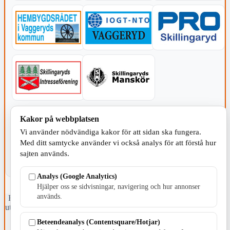
KOMMUNEN
Kakor på webbplatsen
Vi använder nödvändiga kakor för att sidan ska fungera.
Med ditt samtycke använder vi också analys för att förstå hur
sajten används.
Analys (Google Analytics)
Hjälper oss se sidvisningar, navigering och hur annonser
används.
Fristående webbtidningsföretag grundat 1991 som sedan 2002 ger
ut tidningen Skillingaryd.nu och 2010 lanserades Värnamo.nu. Från
april 2026 omfattar Skillingaryd.nu tre kommuner: Gnosjö,
Beteendeanalys (Contentsquare/Hotjar)
Värnamo och Vaggeryds kommun.