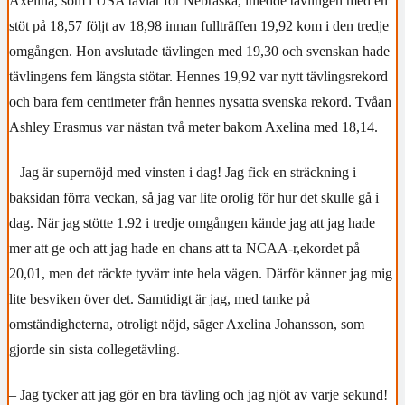
Axelina, som i USA tävlar för Nebraska, inledde tävlingen med en
stöt på 18,57 följt av 18,98 innan fullträffen 19,92 kom i den tredje
omgången. Hon avslutade tävlingen med 19,30 och svenskan hade
tävlingens fem längsta stötar. Hennes 19,92 var nytt tävlingsrekord
och bara fem centimeter från hennes nysatta svenska rekord. Tvåan
Ashley Erasmus var nästan två meter bakom Axelina med 18,14.
– Jag är supernöjd med vinsten i dag! Jag fick en sträckning i
baksidan förra veckan, så jag var lite orolig för hur det skulle gå i
dag. När jag stötte 1.92 i tredje omgången kände jag att jag hade
mer att ge och att jag hade en chans att ta NCAA-r,ekordet på
20,01, men det räckte tyvärr inte hela vägen. Därför känner jag mig
lite besviken över det. Samtidigt är jag, med tanke på
omständigheterna, otroligt nöjd, säger Axelina Johansson, som
gjorde sin sista collegetävling.
– Jag tycker att jag gör en bra tävling och jag njöt av varje sekund!