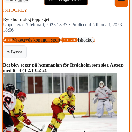
ISHOCKEY
Rydaholm slog topplaget
Uppdaterad 5 februari, 2023 18:33
·
Publicerad 5 februari, 2023
18:06
Vaggeryds kommun sport
Ishockey
SPORT
SPORTGREN
Lyssna
Det blev seger på hemmaplan för Rydaholm som slog Åstorp
med 6 - 4 (3-2,1-0,2-2).