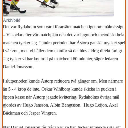
Arkivbild
Det var Rydaholm som var i förarsätet matchen igenom målmässigt.
– Vi spelar efter vår matchplan och det var lugnt och metodiskt hela
matchen tycker jag. I andra perioden har Åstorp ganska mycket spel
i vår zon, men vi håller dem utanför så det blev aldrig direkt farligt.
Jag tycker vi har kontroll på matchen i 60 minuter, säger ledaren
Daniel Jonasson.
I slutperioden kunde Åstorp reducera två gånger om. Men närmare
än 5 - 4 kröp de inte. Oskar Wihlborg kunde skicka in pucken i
öppen kasse när Åstorp jagade kvittering. Rydaholms övriga mål
gjordes av Hugo Jansson, Albin Bengtsson, Hugo Leijon, Axel
Bäckman och Jesper Vingren.
När Daniel Jonasson får frågan vilka han tycker utmärkte sig i sitt