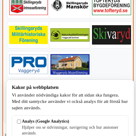
KOMMUNEN
Kakor på webbplatsen
Vi använder nödvändiga kakor för att sidan ska fungera.
Med ditt samtycke använder vi också analys för att förstå hur
sajten används.
Analys (Google Analytics)
Hjälper oss se sidvisningar, navigering och hur annonser
används.
Fristående webbtidningsföretag grundat 1991 som sedan 2002 ger