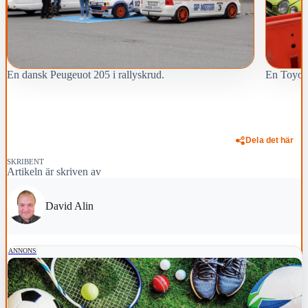
En dansk Peugeuot 205 i rallyskrud.
En Toyota
Dela det här
SKRIBENT
Artikeln är skriven av
David Alin
ANNONS