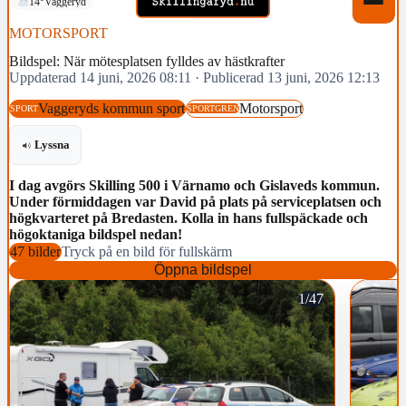
14°
Vaggeryd
MOTORSPORT
Bildspel: När mötesplatsen fylldes av hästkrafter
Uppdaterad 14 juni, 2026 08:11
·
Publicerad 13 juni, 2026 12:13
Vaggeryds kommun sport
Motorsport
SPORT
SPORTGREN
Lyssna
I dag avgörs Skilling 500 i Värnamo och Gislaveds kommun.
Under förmiddagen var David på plats på serviceplatsen och
högkvarteret på Bredasten. Kolla in hans fullspäckade och
högoktaniga bildspel nedan!
47 bilder
Tryck på en bild för fullskärm
Öppna bildspel
1/47