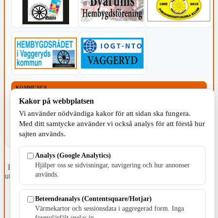
KOMMUNEN
Kakor på webbplatsen
Vi använder nödvändiga kakor för att sidan ska fungera.
Med ditt samtycke använder vi också analys för att förstå hur
sajten används.
Analys (Google Analytics)
Hjälper oss se sidvisningar, navigering och hur annonser
Fristående webbtidningsföretag grundat 1991 som sedan 2002 ger
används.
ut tidningen Skillingaryd.nu och 2010 lanserades Värnamo.nu. Från
april 2026 omfattar Skillingaryd.nu tre kommuner: Gnosjö,
Värnamo och Vaggeryds kommun.
Beteendeanalys (Contentsquare/Hotjar)
Värmekartor och sessionsdata i aggregerad form. Inga
Kontakta oss
formulärfält spelas in.