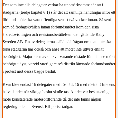
Det som inte alla delegater verkar ha uppmärksammat är att i
stadgarna (tredje kapitel § 1) står det att samtliga handlingar inför ett
förbundsmöte ska vara offentliga senast två veckor innan. Så sent
som på fredagskvällen innan förbundsmötet kom den sista
årsredovisningen och revisionsberättelsen, den gällande Rally
Sweden AB. En av delegaterna ställde då frågan om man inte ska
följa stadgarna här också och anse att mötet inte utlysts enligt
behörighet. Majoriteten av de kvarvarande röstade för att anse mötet
behörigt utlyst, varvid ytterligare två distrikt lämnade förbundsmötet
i protest mot dessa bägge beslut.
Kvar blev endast 16 delegater med rösträtt. 16 med rösträtt! Inte ens
halva landet när viktiga beslut skulle tas. Att det var beslutsenligt
möte konstaterade mötesordförande då det inte fanns någon
reglering i detta i Svensk Bilsports stadgar.