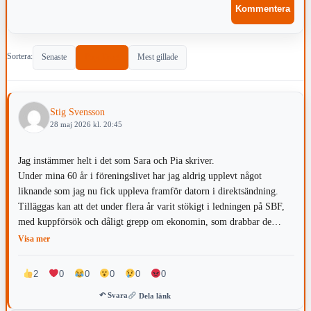
Sortera:
Senaste
Populärast
Mest gillade
Stig Svensson
28 maj 2026 kl. 20:45
Jag instämmer helt i det som Sara och Pia skriver.
Under mina 60 år i föreningslivet har jag aldrig upplevt något
liknande som jag nu fick uppleva framför datorn i direktsändning.
Tilläggas kan att det under flera år varit stökigt i ledningen på SBF,
med kuppförsök och dåligt grepp om ekonomin, som drabbar de
aktiva och de lokala klubbarna som gör ett fantstiskt arbete.
Visa mer
Skärpning behövs och jag tycker synd om valberedning och den
vingklippta styrelse som ska reda upp eländet.
2
0
0
0
0
0
↶ Svara
Dela länk