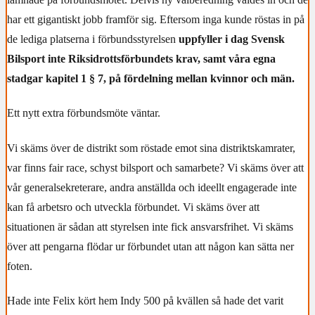
har ett gigantiskt jobb framför sig. Eftersom inga kunde röstas in på
de lediga platserna i förbundsstyrelsen
uppfyller i dag Svensk
Bilsport inte Riksidrottsförbundets krav, samt våra egna
stadgar kapitel 1 § 7, på fördelning mellan kvinnor och män.
Ett nytt extra förbundsmöte väntar.
Vi skäms över de distrikt som röstade emot sina distriktskamrater,
var finns fair race, schyst bilsport och samarbete? Vi skäms över att
vår generalsekreterare, andra anställda och ideellt engagerade inte
kan få arbetsro och utveckla förbundet. Vi skäms över att
situationen är sådan att styrelsen inte fick ansvarsfrihet. Vi skäms
över att pengarna flödar ur förbundet utan att någon kan sätta ner
foten.
Hade inte Felix kört hem Indy 500 på kvällen så hade det varit