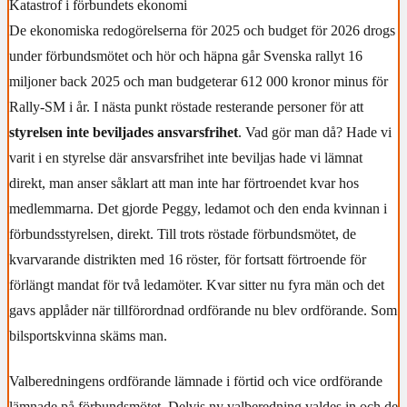
Katastrof i förbundets ekonomi
De ekonomiska redogörelserna för 2025 och budget för 2026 drogs
under förbundsmötet och hör och häpna går Svenska rallyt 16
miljoner back 2025 och man budgeterar 612 000 kronor minus för
Rally-SM i år. I nästa punkt röstade resterande personer för att
styrelsen inte beviljades ansvarsfrihet
. Vad gör man då? Hade vi
varit i en styrelse där ansvarsfrihet inte beviljas hade vi lämnat
direkt, man anser såklart att man inte har förtroendet kvar hos
medlemmarna. Det gjorde Peggy, ledamot och den enda kvinnan i
förbundsstyrelsen, direkt. Till trots röstade förbundsmötet, de
kvarvarande distrikten med 16 röster, för fortsatt förtroende för
förlängt mandat för två ledamöter. Kvar sitter nu fyra män och det
gavs applåder när tillförordnad ordförande nu blev ordförande. Som
bilsportskvinna skäms man.
Valberedningens ordförande lämnade i förtid och vice ordförande
lämnade på förbundsmötet. Delvis ny valberedning valdes in och de