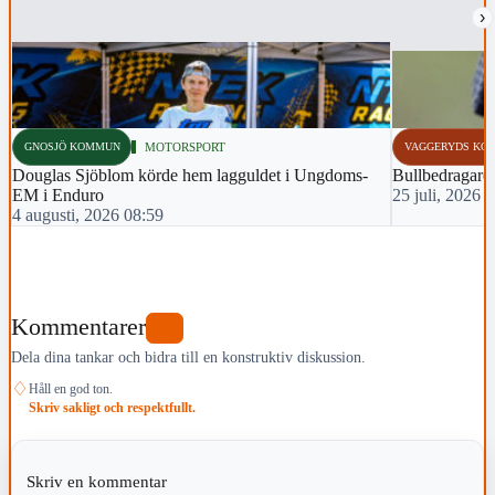
›
GNOSJÖ KOMMUN
MOTORSPORT
VAGGERYDS KO
Douglas Sjöblom körde hem lagguldet i Ungdoms-
Bullbedragare i
EM i Enduro
25 juli, 2026 
4 augusti, 2026 08:59
Kommentarer
1
Dela dina tankar och bidra till en konstruktiv diskussion.
♢
Håll en god ton.
Skriv sakligt och respektfullt.
Skriv en kommentar