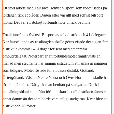
Ett stort arbete med Fair race, schyst bilsport, som redovisades på
lördagen fick applåder. Dagen efter var allt med schyst bilsport
glömt. Det var ett stökigt förbundsmöte vi fick bevittna.
Totalt innefattas Svensk Bilsport av tolv distrikt och 41 delegater.
När fastställande av röstlängden skulle göras visade det sig att fem
distrikt inkommit 1–14 dagar för sent med att anmäla
ombud/delegat. Noterbart är att förbundsmötet framflyttats en
månad men stadgarna har samma sistadatum att lämna in namnen
som tidigare. Mötet röstade för att dessa distrikt, Gotland,
Östergötland, Västra, Nedre Norra och Övre Norra, inte skulle ha
rösträtt på mötet. Där gick man benhårt på stadgarna. Dock i
anmälningsblanketten från förbundskansliet till distrikten fanns ett
annat datum än det som borde vara enligt stadgarna.
Kvar blev sju
distrikt och 20 röster.