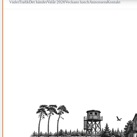
Väder
Trafik
Det händer
Valår 2026
Veckans lunch
Annonsera
Kontakt