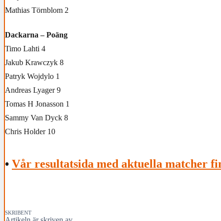
Mathias Törnblom 2
Dackarna – Poäng
Timo Lahti 4
Jakub Krawczyk 8
Patryk Wojdylo 1
Andreas Lyager 9
Tomas H Jonasson 1
Sammy Van Dyck 8
Chris Holder 10
•
Vår resultatsida med aktuella matcher fi
SKRIBENT
Artikeln är skriven av