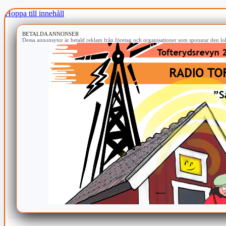
Hoppa till innehåll
BETALDA ANNONSER
Dessa annonsytor är betald reklam från företag och organisationer som sponsrar den lok