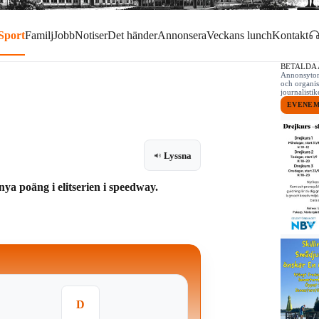
Sport
Familj
Jobb
Notiser
Det händer
Annonsera
Veckans lunch
Kontakt
BETALDA
Annonsytor 
och organis
journalist
EVENE
Lyssna
a poäng i elitserien i speedway.
D