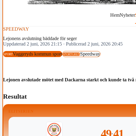
Hem
Nyheter
SPEEDWAY
Lejonens avslutning bäddade för seger
Uppdaterad 2 juni, 2026 21:15
·
Publicerad 2 juni, 2026 20:45
Vaggeryds kommun sport
Speedway
SPORT
SPORTGREN
Lejonen avslutade mötet med Dackarna starkt och kunde ta två ny
Resultat
ELITSERIEN
49
41
-