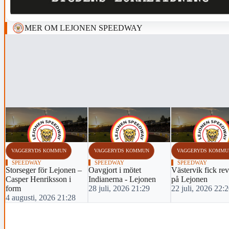
MER OM LEJONEN SPEEDWAY
VAGGERYDS KOMMUN
VAGGERYDS KOMMUN
VAGGERYDS KOMMU
SPEEDWAY
SPEEDWAY
SPEEDWAY
Storseger för Lejonen –
Oavgjort i mötet
Västervik fick re
Casper Henriksson i
Indianerna - Lejonen
på Lejonen
form
28 juli, 2026 21:29
22 juli, 2026 22:
4 augusti, 2026 21:28