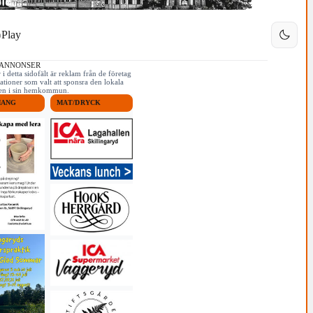
Play
 ANNONSER
i detta sidofält är reklam från de företag
ationer som valt att sponsra den lokala
iken i sin hemkommun.
MANG
MAT/DRYCK