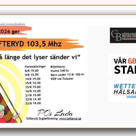
ala journalistiken.