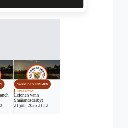
N
VAGGERYDS KOMMUN
SPEEDWAY
vanch
Lejonen vann
Smålandsderbyt
20
21 juli, 2026 21:12