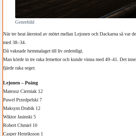
Genrebild
När tre heat återstod av mötet mellan Lejonen och Dackarna så var d
med 38–34.
Då vaknade hemmalaget till liv ordentligt.
Man körde in tre raka femettor och kunde vinna med 49–41. Det inneb
fjärde raka seger.
Lejonen – Poäng
Mateusz Cierniak 12
Pawel Przedpelski 7
Maksym Drabik 12
Wiktor Jasinski 5
Robert Chmiel 10
Casper Henriksson 1