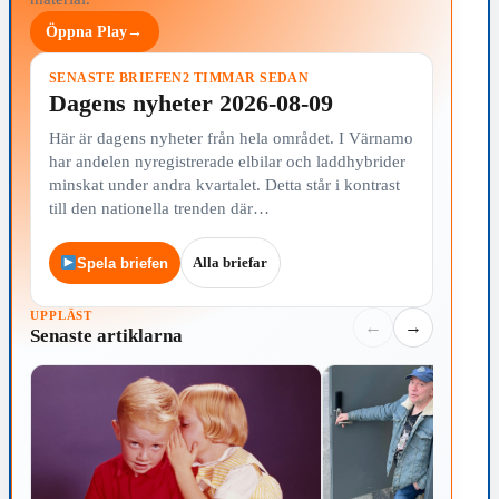
Öppna Play
→
SENASTE BRIEFEN
2 TIMMAR SEDAN
Dagens nyheter 2026-08-09
Här är dagens nyheter från hela området. I Värnamo
har andelen nyregistrerade elbilar och laddhybrider
minskat under andra kvartalet. Detta står i kontrast
till den nationella trenden där…
Alla briefar
Spela briefen
UPPLÄST
←
→
Senaste artiklarna