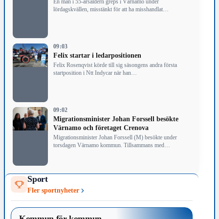
En man i 55-årsåldern greps i Värnamo under
lördagskvällen, misstänkt för att ha misshandlat…
09:03
Felix startar i ledarpositionen
Felix Rosenqvist körde till sig säsongens andra första
startposition i Ntt Indycar när han…
09:02
Migrationsminister Johan Forssell besökte
Värnamo och företaget Crenova
Migrationsminister Johan Forssell (M) besökte under
torsdagen Värnamo kommun. Tillsammans med
kommunstyrelsens ordförande Tobias…
Sport
Fler sportnyheter
Kommun för kommun