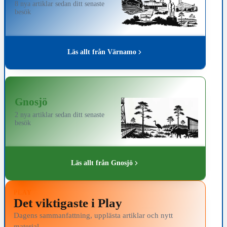
8 nya artiklar sedan ditt senaste
besök
Läs allt från Värnamo
Gnosjö
2 nya artiklar sedan ditt senaste
besök
Läs allt från Gnosjö
PLAY
Det viktigaste i Play
Dagens sammanfattning, upplästa artiklar och nytt
material.