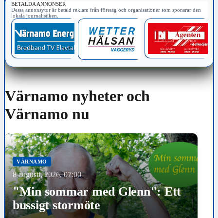
BETALDA ANNONSER
Dessa annonsytor är betald reklam från företag och organisationer som sponsrar den
lokala journalistiken.
Värnamo nyheter och
Värnamo nu
VÄRNAMO
8 augusti, 2026, 07:00
"Min sommar med Glenn": Ett
bussigt stormöte