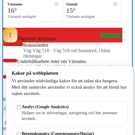
Värnamo
Gnosjö
16°
15°
Växlande molnighet
Växlande molnighet
!
TRAFIKLÄGET
3 HÄNDELSER
Pågående störningar
Trafikstörning
Bolmsöleden
Väg Väg 518 · Väg 518 vid Sunnaryd, i båda
riktningar.
Vägarbete
Underhållsarbete öster om Värnamo.
Väg Väg 27 · Väg 27 från Sydsvenska krysset till
Voxtorp båda riktningarna i Jönköpings län (F)
Kakor på webbplatsen
Vägarbete
Underhållsarbete söder om trafikplats Hornsborg.
Vi använder nödvändiga kakor för att sidan ska fungera.
Väg E4 · E4 från Trafikplats Strömsnäs-Traryd (76) till
Med ditt samtycke använder vi också analys för att förstå hur
Trafikplats Hornsborg (77) i riktning mot Värnamo i
sajten används.
Kronobergs län (G)
Källa: Trafikverket · uppdaterad 10:20
Analys (Google Analytics)
Öppna trafikhubben →
Trafikverket →
Hjälper oss se sidvisningar, navigering och hur annonser
används.
Fristående webbtidningsföretag grundat 1991 som sedan 2002 ger
ut tidningen Skillingaryd.nu och 2010 lanserades Värnamo.nu. Från
april 2026 omfattar Skillingaryd.nu tre kommuner: Gnosjö,
Beteendeanalys (Contentsquare/Hotjar)