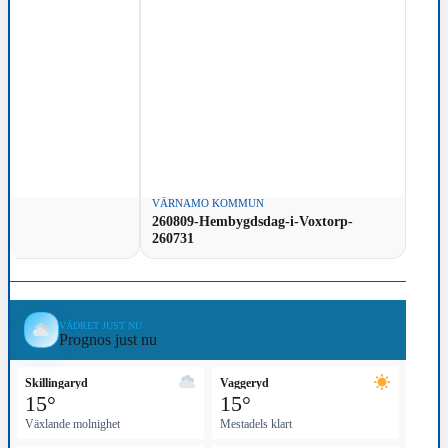
N
VÄRNAMO KOMMUN
260809-Hembygdsdag-i-Voxtorp-
260731
VÄDRET JUST NU
Prognos just nu
Skillingaryd
Vaggeryd
15°
15°
Växlande molnighet
Mestadels klart