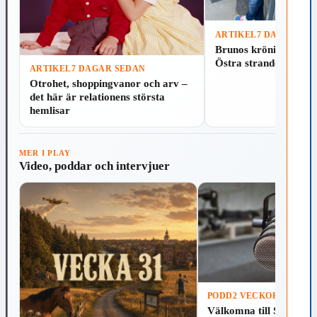
ARTIKEL
7 DAGAR SE
Läs
Spela
Brunos krönika: Som
Östra stranden i Hal
ARTIKEL
7 DAGAR SEDAN
Läs
Spela
Otrohet, shoppingvanor och arv –
det här är relationens största
hemlisar
MER I PLAY
Video, poddar och intervjuer
PODD
2 VECKOR SEDAN
Välkomna till Skillinga