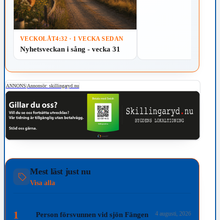
VECKOLÅT
4:32 · 1 VECKA SEDAN
Nyhetsveckan i sång - vecka 31
ANNONS
|
Annonsör: skillingaryd.nu
Mest läst just nu
Visa alla
1
4 augusti, 2026
Person försvunnen vid sjön Fängen