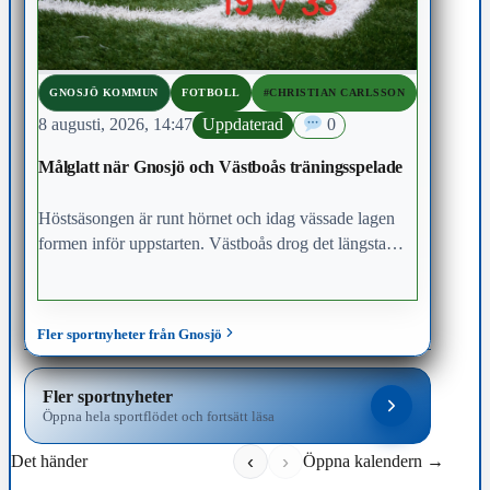
GNOSJÖ KOMMUN
FOTBOLL
#CHRISTIAN CARLSSON
8 augusti, 2026, 14:47
Uppdaterad
0
Målglatt när Gnosjö och Västboås träningsspelade
Höstsäsongen är runt hörnet och idag vässade lagen
formen inför uppstarten. Västboås drog det längsta
strået och kunde vinna med uddamålet.
Fler sportnyheter från Gnosjö
Fler sportnyheter
Öppna hela sportflödet och fortsätt läsa
‹
›
Det händer
Öppna kalendern →