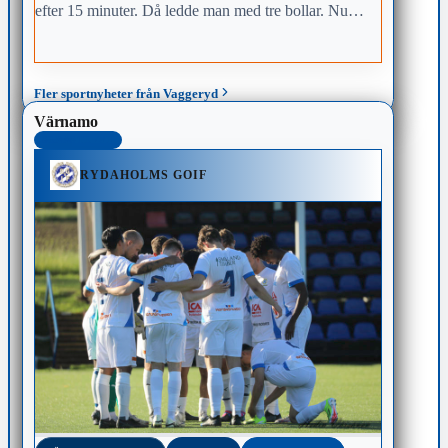
efter 15 minuter. Då ledde man med tre bollar. Nu
toppar man serien igen.
Fler sportnyheter från Vaggeryd
Värnamo
SENASTE 48H
RYDAHOLMS GOIF