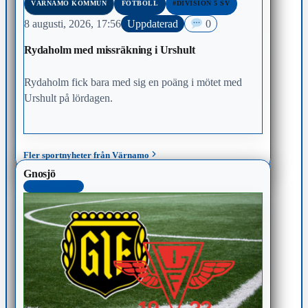
VÄRNAMO KOMMUN
FOTBOLL
#DIVISION 5 SV
8 augusti, 2026, 17:56
Uppdaterad
0
Rydaholm med missräkning i Urshult
Rydaholm fick bara med sig en poäng i mötet med
Urshult på lördagen.
Fler sportnyheter från Värnamo
Gnosjö
SENASTE 48H