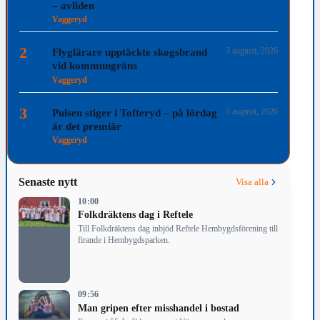
– avliden
Vaggeryd
2
3 augusti, 2026
Flyglärare upptäckte skogsbrand
vid kommungräns
Vaggeryd
3
5 augusti, 2026
Pulsen stiger i Tofteryd – på lördag
är det premiär
Vaggeryd
Senaste nytt
Visa alla
10:00
Folkdräktens dag i Reftele
Till Folkdräktens dag inbjöd Reftele Hembygdsförening till
firande i Hembygdsparken.
09:56
Man gripen efter misshandel i bostad