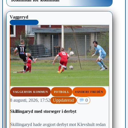
Vaggeryd
MEST LÄST 48H
VAGGERYDS KOMMUN
FOTBOLL
#ANDERS FREDÉN
8 augusti, 2026, 17:52
Uppdaterad
0
Skillingaryd med storseger i derbyt
Skillingaryd hade avgjort derbyt mot Klevshult redan