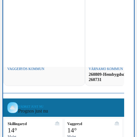
VAGGERYDS KOMMUN
VÄRNAMO KOMMUN
260809-Hembygdsdag-i-V
260731
VÄDRET JUST NU
Prognos just nu
Skillingaryd
Vaggeryd
14°
14°
Mulet
Mulet