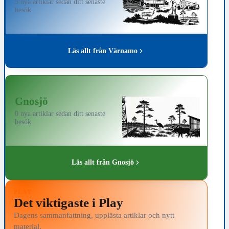
5 nya artiklar sedan ditt senaste
besök
Läs allt från Värnamo
Gnosjö
0 nya artiklar sedan ditt senaste
besök
Läs allt från Gnosjö
PLAY
Det viktigaste i Play
Dagens sammanfattning, upplästa artiklar och nytt
material.