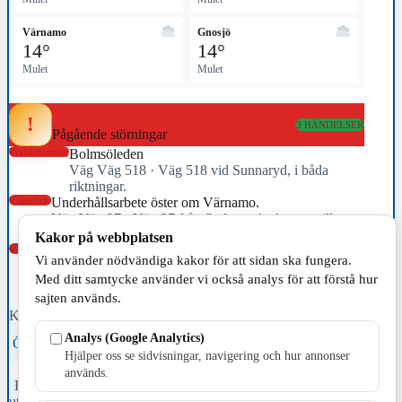
Värnamo
Gnosjö
14°
14°
Mulet
Mulet
!
TRAFIKLÄGET
3 HÄNDELSER
Pågående störningar
Trafikstörning
Bolmsöleden
Väg Väg 518 · Väg 518 vid Sunnaryd, i båda
riktningar.
Vägarbete
Underhållsarbete öster om Värnamo.
Väg Väg 27 · Väg 27 från Sydsvenska krysset till
Voxtorp båda riktningarna i Jönköpings län (F)
Kakor på webbplatsen
Vägarbete
Underhållsarbete söder om trafikplats Hornsborg.
Vi använder nödvändiga kakor för att sidan ska fungera.
Väg E4 · E4 från Trafikplats Strömsnäs-Traryd (76) till
Med ditt samtycke använder vi också analys för att förstå hur
Trafikplats Hornsborg (77) i riktning mot Värnamo i
sajten används.
Kronobergs län (G)
Källa: Trafikverket · uppdaterad 06:24
Analys (Google Analytics)
Öppna trafikhubben →
Trafikverket →
Hjälper oss se sidvisningar, navigering och hur annonser
används.
Fristående webbtidningsföretag grundat 1991 som sedan 2002 ger
ut tidningen Skillingaryd.nu och 2010 lanserades Värnamo.nu. Från