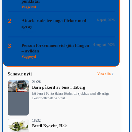
punklåtar
Vaggeryd
2
16 april, 2026
Attackerade tre unga flickor med
spray
Värnamo
3
4 augusti, 2026
Person försvunnen vid sjön Fängen
– avliden
Vaggeryd
Senaste nytt
Visa alla
21:26
Barn påkörd av buss i Taberg
Ett barn i 10-årsåldern fördes till sjukhus med allvarliga
skador efter att ha blivit…
18:32
Bertil Nyqvist, Hok