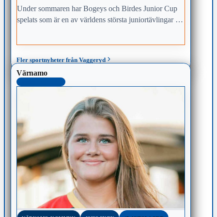
Under sommaren har Bogeys och Birdes Junior Cup
spelats som är en av världens största juniortävlingar i
golf för ungdomar 13–16 år.
Fler sportnyheter från Vaggeryd
Värnamo
MEST LÄST 48H