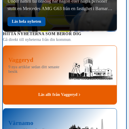
Under natten till onsdag har någon eller några personer
stulit en Mercedes AMG G63 från en fastighet i Barnarp
söder om Jönköping. Bilen är…
Läs hela nyheten
HITTA NYHETERNA SOM BERÖR DIG
Gå direkt till nyheterna från din kommun.
Vaggeryd
9 nya artiklar sedan ditt senaste
besök
Läs allt från Vaggeryd
Värnamo