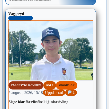
Vaggeryd
MEST LÄST 48H
VAGGERYDS KOMMUN
GOLF
#HOOKS GK
5 augusti, 2026, 15:18
Uppdaterad
1
Sigge klar för riksfinal i juniortävling