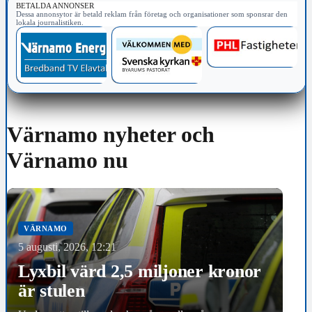
BETALDA ANNONSER
Dessa annonsytor är betald reklam från företag och organisationer som sponsrar den
lokala journalistiken.
Värnamo nyheter och
Värnamo nu
VÄRNAMO
5 augusti, 2026, 12:21
Lyxbil värd 2,5 miljoner kronor
är stulen