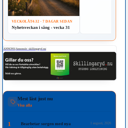
VECKOLÅT
4:32 · 7 DAGAR SEDAN
Nyhetsveckan i sång - vecka 31
ANNONS
|
Annonsör: skillingaryd.nu
Mest läst just nu
Visa alla
1
1 augusti, 2026
Bearbetar sorgen med nya