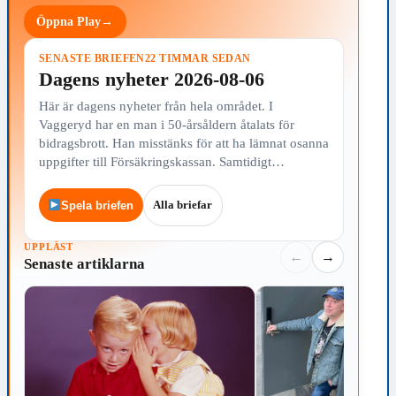
Öppna Play
→
SENASTE BRIEFEN
22 TIMMAR SEDAN
Dagens nyheter 2026-08-06
Här är dagens nyheter från hela området. I
Vaggeryd har en man i 50-årsåldern åtalats för
bidragsbrott. Han misstänks för att ha lämnat osanna
uppgifter till Försäkringskassan. Samtidigt…
Alla briefar
Spela briefen
UPPLÄST
←
→
Senaste artiklarna