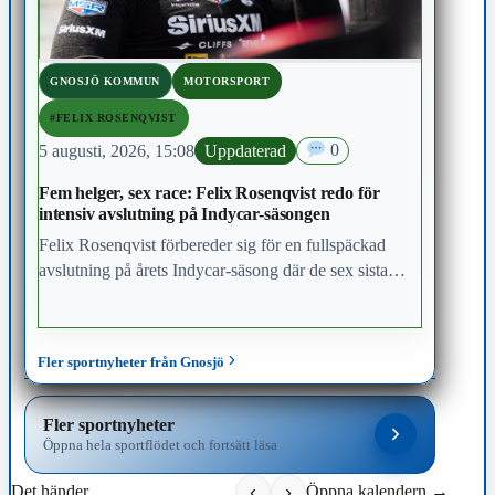
GNOSJÖ KOMMUN
MOTORSPORT
#FELIX ROSENQVIST
5 augusti, 2026, 15:08
Uppdaterad
0
Fem helger, sex race: Felix Rosenqvist redo för
intensiv avslutning på Indycar-säsongen
Felix Rosenqvist förbereder sig för en fullspäckad
avslutning på årets Indycar-säsong där de sex sista
racen ska avgöras under de kommande fem helgerna,
och där Indy 500-vinnaren slåss om en topp-fem-
placering i den slutliga mästerskapstabellen.
Fler sportnyheter från Gnosjö
Fler sportnyheter
Öppna hela sportflödet och fortsätt läsa
‹
›
Det händer
Öppna kalendern →