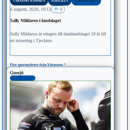
VÄRNAMO KOMMUN
ISHOCKEY
#LANDSLAGET
6 augusti, 2026, 10:12
0
Sally Mildaeus i landslaget
Sally Mildaeus är uttagen till damlandslaget 18 år till
en turnering i Tjeckien.
Fler sportnyheter från Värnamo
Gnosjö
SENASTE 48H