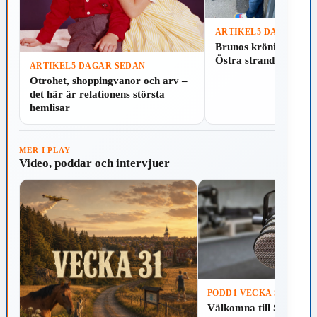
ARTIKEL
5 DAGAR SE
Läs
Spela
Brunos krönika: Som
Östra stranden i Hal
ARTIKEL
5 DAGAR SEDAN
Läs
Spela
Otrohet, shoppingvanor och arv –
det här är relationens största
hemlisar
MER I PLAY
Video, poddar och intervjuer
PODD
1 VECKA SEDAN
Välkomna till Skillinga