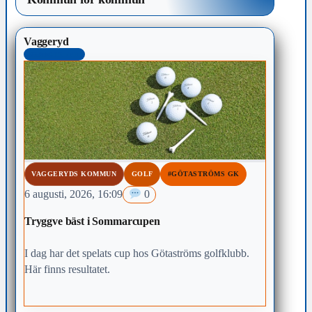
Vaggeryd
SENASTE 48H
VAGGERYDS KOMMUN
GOLF
#GÖTASTRÖMS GK
6 augusti, 2026, 16:09
0
Tryggve bäst i Sommarcupen
I dag har det spelats cup hos Götaströms golfklubb.
Här finns resultatet.