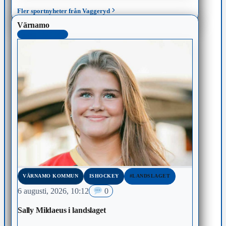
Fler sportnyheter från Vaggeryd
Värnamo
MEST LÄST 48H
VÄRNAMO KOMMUN
ISHOCKEY
#LANDSLAGET
6 augusti, 2026, 10:12
0
Sally Mildaeus i landslaget