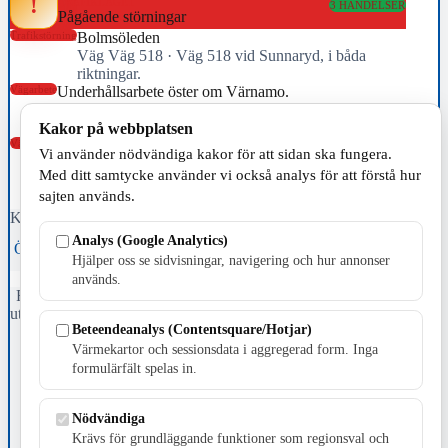
!
TRAFIKLÄGET
3 HÄNDELSER
Pågående störningar
Trafikstörning
Bolmsöleden
Väg Väg 518 · Väg 518 vid Sunnaryd, i båda
riktningar.
Vägarbete
Underhållsarbete öster om Värnamo.
Väg Väg 27 · Väg 27 från Sydsvenska krysset till
Voxtorp båda riktningarna i Jönköpings län (F)
Kakor på webbplatsen
Vägarbete
Underhållsarbete söder om trafikplats Hornsborg.
Vi använder nödvändiga kakor för att sidan ska fungera.
Väg E4 · E4 från Trafikplats Strömsnäs-Traryd (76) till
Med ditt samtycke använder vi också analys för att förstå hur
Trafikplats Hornsborg (77) i riktning mot Värnamo i
sajten används.
Kronobergs län (G)
Källa: Trafikverket · uppdaterad 21:14
Analys (Google Analytics)
Öppna trafikhubben →
Trafikverket →
Hjälper oss se sidvisningar, navigering och hur annonser
används.
Fristående webbtidningsföretag grundat 1991 som sedan 2002 ger
ut tidningen Skillingaryd.nu och 2010 lanserades Värnamo.nu. Från
Beteendeanalys (Contentsquare/Hotjar)
april 2026 omfattar Skillingaryd.nu tre kommuner: Gnosjö,
Värmekartor och sessionsdata i aggregerad form. Inga
Värnamo och Vaggeryds kommun.
formulärfält spelas in.
Kontakta oss
E-post: redaktionen@skillingaryd.nu
Nödvändiga
Postadress: Gisslaköp 1, 568 92 Skillingaryd
Krävs för grundläggande funktioner som regionsval och