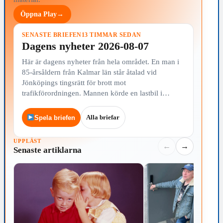
Öppna Play
→
SENASTE BRIEFEN
13 TIMMAR SEDAN
Dagens nyheter 2026-08-07
Här är dagens nyheter från hela området. En man i
85-årsåldern från Kalmar län står åtalad vid
Jönköpings tingsrätt för brott mot
trafikförordningen. Mannen körde en lastbil i…
Alla briefar
Spela briefen
UPPLÄST
←
→
Senaste artiklarna