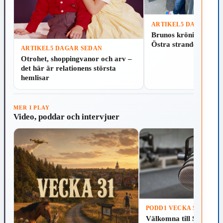
ARTIKEL
5 DAGAR SE
Läs
Spela
Brunos krönika: Som
Östra stranden i Hal
ARTIKEL
5 DAGAR SEDAN
Läs
Spela
Otrohet, shoppingvanor och arv –
det här är relationens största
hemlisar
MER I PLAY
Video, poddar och intervjuer
PODD
1 VECKA SEDAN
Välkomna till Skillinga