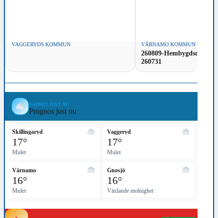
VAGGERYDS KOMMUN
VÄRNAMO KOMMUN
260809-Hembygdsdag-i-V
260731
VÄDRET JUST NU
Prognos just nu
Skillingaryd
Vaggeryd
17°
17°
Mulet
Mulet
Värnamo
Gnosjö
16°
16°
Mulet
Växlande molnighet