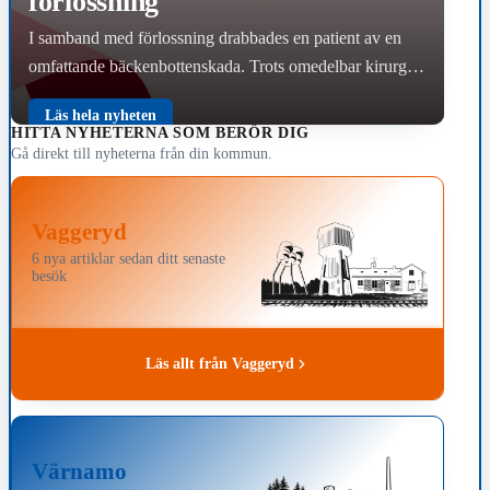
förlossning
I samband med förlossning drabbades en patient av en
omfattande bäckenbottenskada. Trots omedelbar kirurgisk
behandling uppstod komplikationer som medfört
Läs hela nyheten
långvariga och kvarstående besvär. Region…
HITTA NYHETERNA SOM BERÖR DIG
Gå direkt till nyheterna från din kommun.
Vaggeryd
6 nya artiklar sedan ditt senaste
besök
Läs allt från Vaggeryd
Värnamo