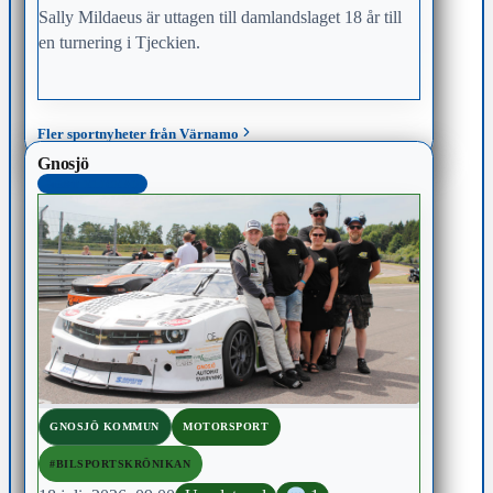
Sally Mildaeus är uttagen till damlandslaget 18 år till
en turnering i Tjeckien.
Fler sportnyheter från Värnamo
Gnosjö
MEST KLICKAD
GNOSJÖ KOMMUN
MOTORSPORT
#BILSPORTSKRÖNIKAN