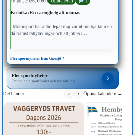
18 juli, 2026, 09:00
Uppdaterad
1
Krönika: En racinghelg att minnas
"Motorsport har alltid legat mig varmt om hjärtat men
då främst rallytävlingar och att jobba i
rallyorganisation. Inom racingvärlden är jag ganska
okunnig och har inte varit särskilt intresserad. Tills
nu".
Fler sportnyheter från Gnosjö
Fler sportnyheter
Öppna hela sportflödet och fortsätt läsa
‹
›
Det händer
Öppna kalendern →