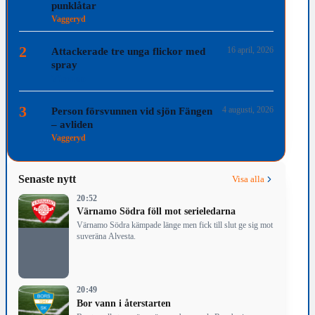
punklåtar
Vaggeryd
2
16 april, 2026
Attackerade tre unga flickor med
spray
Värnamo
3
4 augusti, 2026
Person försvunnen vid sjön Fängen
– avliden
Vaggeryd
Senaste nytt
Visa alla
20:52
Värnamo Södra föll mot serieledarna
Värnamo Södra kämpade länge men fick till slut ge sig mot
suveräna Alvesta.
20:49
Bor vann i återstarten