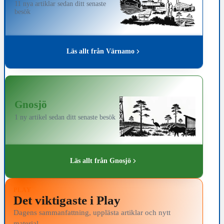
11 nya artiklar sedan ditt senaste
besök
Läs allt från Värnamo
Gnosjö
1 ny artikel sedan ditt senaste besök
Läs allt från Gnosjö
PLAY
Det viktigaste i Play
Dagens sammanfattning, upplästa artiklar och nytt
material.