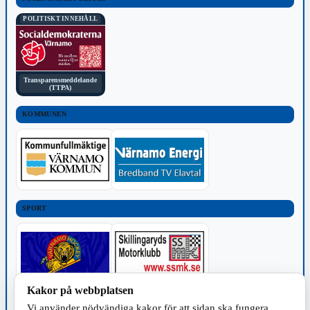
POLITISKT INNEHÅLL
Transparensmeddelande
(TTPA)
KOMMUNEN
SPORT
Kakor på webbplatsen
TILLVERKNING
Vi använder nödvändiga kakor för att sidan ska fungera.