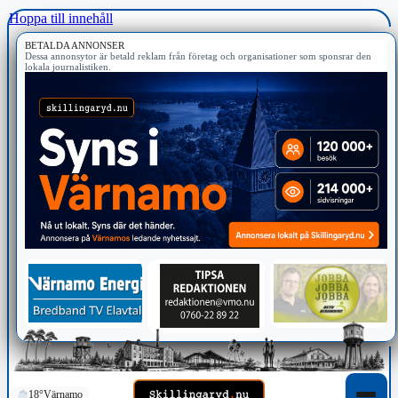
Hoppa till innehåll
BETALDA ANNONSER
Dessa annonsytor är betald reklam från företag och organisationer som sponsrar den
lokala journalistiken.
18°
Värnamo