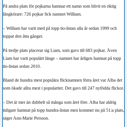
På andra plats för pojkarna hamnar ett namn som blivit en riktig
långkörare: 726 pojkar fick namnet William.
– William har varit med på topp tio-listan alla år sedan 1999 och
toppat den åtta gånger.
På tredje plats placerar sig Liam, som gavs till 683 pojkar. Även
Liam har varit populärt länge – namnet har årligen hamnat på topp
tio-listan sedan 2010.
Bland de hundra mest populära flicknamnen förra året var Alba det
som ökade allra mest i popularitet. Det gavs till 247 nyfödda flickor.
– Det är mer än dubbelt så många som året före. Alba har aldrig
tidigare hamnat på topp hundra-listan men kommer nu på 51:a plats,
säger Ann-Marie Persson.