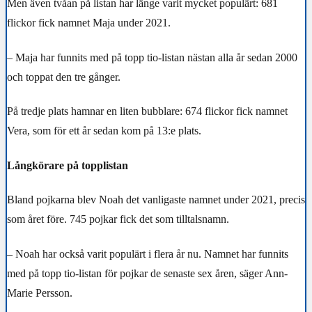
Men även tvåan på listan har länge varit mycket populärt: 681
flickor fick namnet Maja under 2021.
– Maja har funnits med på topp tio-listan nästan alla år sedan 2000
och toppat den tre gånger.
På tredje plats hamnar en liten bubblare: 674 flickor fick namnet
Vera, som för ett år sedan kom på 13:e plats.
Långkörare på topplistan
Bland pojkarna blev Noah det vanligaste namnet under 2021, precis
som året före. 745 pojkar fick det som tilltalsnamn.
– Noah har också varit populärt i flera år nu. Namnet har funnits
med på topp tio-listan för pojkar de senaste sex åren, säger Ann-
Marie Persson.