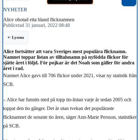
NYHETER
Alice ohotad etta bland flicknamnen
Publicerad 31 januari, 2022 08:48
Lyssna
Alice fortsätter att vara Sveriges mest populära flicknamn.
Namnet toppar listan av tilltalsnamn på nyfödda flickor för
sjätte året i följd. För pojkar är det Noah som gäller för andra
året i rad.
Namnet Alice gavs till 706 flickor under 2021, visar ny statistik från
SCB.
– Alice har funnits med på topp tio-listan varje år sedan 2005 och
toppat den tio gånger. Det är utan tvekan det populäraste
flicknamnet de senaste tio åren, säger Ann-Marie Persson, statistiker
på SCB.