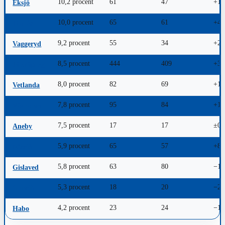
10,2 procent
61
47
+14
Eksjö
10,0 procent
65
61
+4
Tranås
9,2 procent
55
34
+21
Vaggeryd
8,5 procent
444
409
+35
Jönköping
8,0 procent
82
69
+13
Vetlanda
7,8 procent
95
84
+11
Värnamo
7,5 procent
17
17
±0
Aneby
5,9 procent
65
57
+8
Nässjö
5,8 procent
63
80
−17
Gislaved
5,3 procent
18
20
−2
Gnosjö
4,2 procent
23
24
−1
Habo