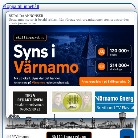
Hoppa till innehåll
BETALDA ANNONSER
Dessa annonsytor är betald reklam från företag och organisationer som sponsrar den
lokala journalistiken.
15°
Värnamo