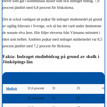
elever som går i kommunala skolor som fick indraget bidrag, 7,9
procent jämfört med 6,8 procent för friskolorna.
Det är också vanligast att pojkar får indraget studiemedel på grund
av ogiltig frånvaro i Sverige, och så har det varit under åtminstone
de senaste elva åren. Här följer eleverna från Värnamo mönstret i
riket som helhet: Andelen pojkar med indraget studiemedel var 8,5
procent jämfört med 7,2 procent för flickorna.
Fakta: Indraget studiebidrag på grund av skolk i
Jönköpings län
ANDEL
ANTAL
ANTAL
KOMMUN
+/-
2025/2026
2025/2026
2024/2025
11,6 procent
31
25
+6
Mullsjö
11,5 procent
51
47
+4
Sävsjö