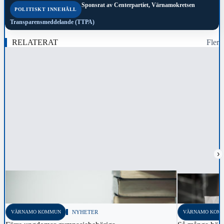
Sponsrat av
Centerpartiet, Värnamokretsen
POLITISKT INNEHÅLL
Transparensmeddelande (TTPA)
RELATERAT
Fler
›
VÄRNAMO KOMMUN
NYHETER
VÄRNAMO KOM