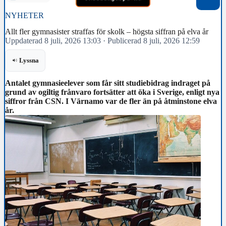
NYHETER
Allt fler gymnasister straffas för skolk – högsta siffran på elva år
Uppdaterad 8 juli, 2026 13:03
·
Publicerad 8 juli, 2026 12:59
Lyssna
Antalet gymnasieelever som får sitt studiebidrag indraget på
grund av ogiltig frånvaro fortsätter att öka i Sverige, enligt nya
siffror från CSN. I Värnamo var de fler än på åtminstone elva
år.