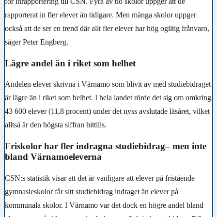
för inrapportering till CSN. Fyra av tio skolor uppger att de
rapporterat in fler elever än tidigare. Men många skolor uppger
också att de ser en trend där allt fler elever har hög ogiltig frånvaro,
säger Peter Engberg.
Lägre andel än i riket som helhet
Andelen elever skrivna i Värnamo som blivit av med studiebidraget
är lägre än i riket som helhet. I hela landet rörde det sig om omkring
43 600 elever (11,8 procent) under det nyss avslutade läsåret, vilket
alltså är den högsta siffran hittills.
Friskolor har fler indragna studiebidrag– men inte
bland Värnamoeleverna
CSN:s statistik visar att det är vanligare att elever på fristående
gymnasieskolor får sitt studiebidrag indraget än elever på
kommunala skolor. I Värnamo var det dock en högre andel bland