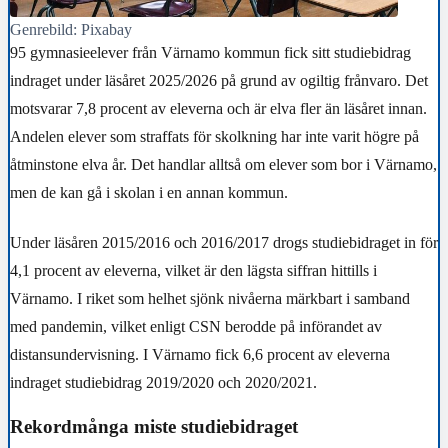
Genrebild: Pixabay
95 gymnasieelever från Värnamo kommun fick sitt studiebidrag
indraget under läsåret 2025/2026 på grund av ogiltig frånvaro. Det
motsvarar 7,8 procent av eleverna och är elva fler än läsåret innan.
Andelen elever som straffats för skolkning har inte varit högre på
åtminstone elva år. Det handlar alltså om elever som bor i Värnamo,
men de kan gå i skolan i en annan kommun.
Under läsåren 2015/2016 och 2016/2017 drogs studiebidraget in för
4,1 procent av eleverna, vilket är den lägsta siffran hittills i
Värnamo. I riket som helhet sjönk nivåerna märkbart i samband
med pandemin, vilket enligt CSN berodde på införandet av
distansundervisning. I Värnamo fick 6,6 procent av eleverna
indraget studiebidrag 2019/2020 och 2020/2021.
Rekordmånga miste studiebidraget