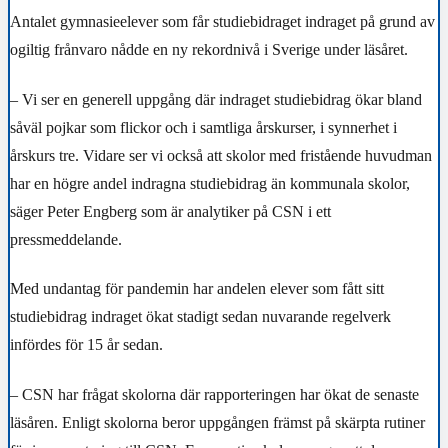
Antalet gymnasieelever som får studiebidraget indraget på grund av
ogiltig frånvaro nådde en ny rekordnivå i Sverige under läsåret.
– Vi ser en generell uppgång där indraget studiebidrag ökar bland
såväl pojkar som flickor och i samtliga årskurser, i synnerhet i
årskurs tre. Vidare ser vi också att skolor med fristående huvudman
har en högre andel indragna studiebidrag än kommunala skolor,
säger Peter Engberg som är analytiker på CSN i ett
pressmeddelande.
Med undantag för pandemin har andelen elever som fått sitt
studiebidrag indraget ökat stadigt sedan nuvarande regelverk
infördes för 15 år sedan.
– CSN har frågat skolorna där rapporteringen har ökat de senaste
läsåren. Enligt skolorna beror uppgången främst på skärpta rutiner